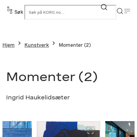
Hopp
til
Søk
K
innhold
Hjem
Kunstverk
Momenter (2)
Momenter (2)
Ingrid Haukelidsæter