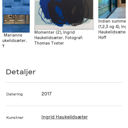
Indian summer 
(1,2,3 og 4), Ing
Haukelidsæter.
Momenter (2), Ingrid
ra, Marianne
Hoff
Haukelidsæter. Fotograf:
Haukelidsæter.
Thomas Tveter
off
Detaljer
2017
Datering
Ingrid Haukelidsæter
Kunstner