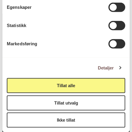
Egenskaper
Statistikk
Postadresse
Markedsføring
Postboks 6994
Detaljer
St. Olavs plass
0130 Oslo
Tillat alle
post@koro.no
22 99 11 99
Tillat utvalg
Ikke tillat