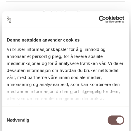
Grafikk, Litografi
Kategori
Litografi på papir
Teknikk og
Denne nettsiden anvender cookies
materiale
Vi bruker informasjonskapsler for å gi innhold og
annonser et personlig preg, for å levere sosiale
mediefunksjoner og for å analysere trafikken vår. Vi deler
Mål
dessuten informasjon om hvordan du bruker nettstedet
Opplag: E.A.
vårt, med partnerne våre innen sosiale medier,
Høyde: 57cm
annonsering og analysearbeid, som kan kombinere den
Bredde: 76cm
med annen informasjon du har gjort tilgjengelig for dem,
eller som de har samlet inn gjennom din bruk av
tjenestene deres.
KORO.007339
Reference
Samtykkevalg
Nødvendig