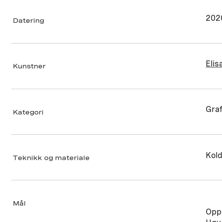
202
Datering
Elis
Kunstner
Graf
Kategori
Kol
Teknikk og materiale
Mål
Opp