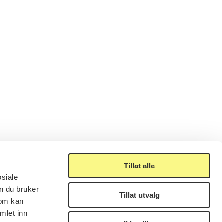
Tillat alle
osiale
n du bruker
Tillat utvalg
som kan
mlet inn