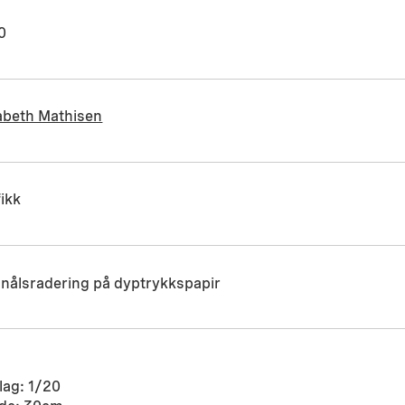
0
abeth Mathisen
ikk
dnålsradering på dyptrykkspapir
lag: 1/20