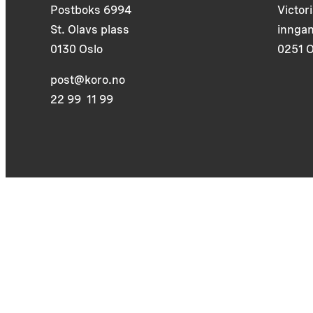
Postboks 6994
Victor
St. Olavs plass
inngan
0130 Oslo
0251 O
post@koro.no
22 99 11 99