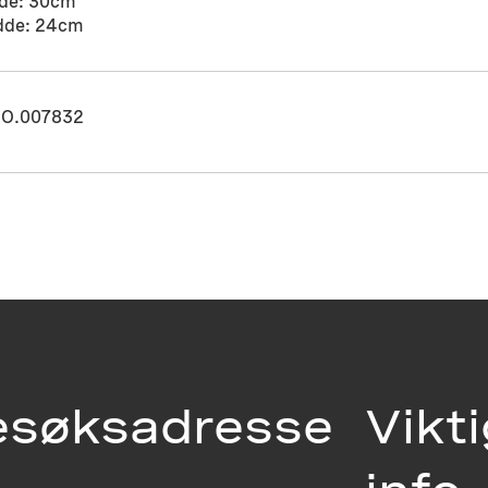
de: 30cm
dde: 24cm
O.007832
esøksadresse
Vikt