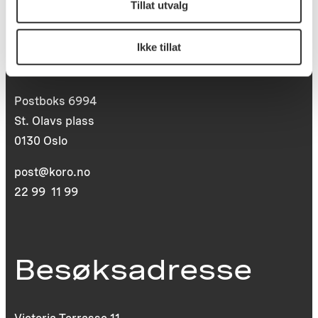
Tillat utvalg
Postadresse
Ikke tillat
Postboks 6994
St. Olavs plass
0130 Oslo
post@koro.no
22 99 11 99
Besøksadresse