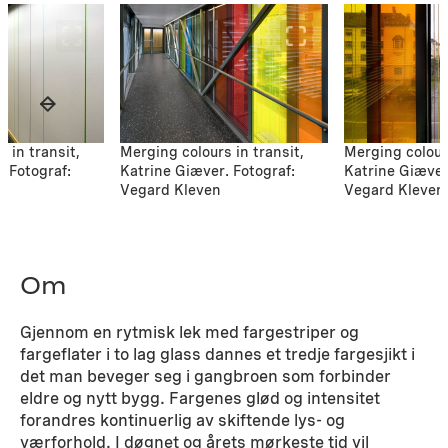
 in transit,
Merging colours in transit,
Merging colours
. Fotograf:
Katrine Giæver. Fotograf:
Katrine Giæver
Vegard Kleven
Vegard Kleven
Om
Gjennom en rytmisk lek med fargestriper og
fargeflater i to lag glass dannes et tredje fargesjikt i
det man beveger seg i gangbroen som forbinder
eldre og nytt bygg. Fargenes glød og intensitet
forandres kontinuerlig av skiftende lys- og
værforhold. I døgnet og årets mørkeste tid vil