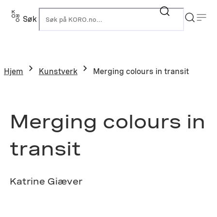
Hopp
til
Søk
K
innhold
Hjem
Kunstverk
Merging colours in transit
Merging colours in
transit
Katrine Giæver