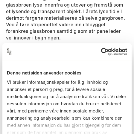
glassbroen lyse innenfra og utover og framstå som
et lysende og transparent objekt. I årets lyse tid vil
derimot fargene materialiseres på selve gangbroen.
Ved å føre stripenettet videre inn i tilbygget
forankres glassbroen samtidig som stripene leder
vei innover i bygningen.
Detaljer
Denne nettsiden anvender cookies
2007
Datering
Vi bruker informasjonskapsler for å gi innhold og
annonser et personlig preg, for å levere sosiale
mediefunksjoner og for å analysere trafikken vår. Vi deler
Katrine Giæver
Kunstner
dessuten informasjon om hvordan du bruker nettstedet
vårt, med partnerne våre innen sosiale medier,
annonsering og analysearbeid, som kan kombinere den
Akrylmaling, Betongmaleri,
Kategori
med annen informasjon du har gjort tilgjengelig for dem,
Glassvegg, Grafikk, Maleri,
eller som de har samlet inn gjennom din bruk av