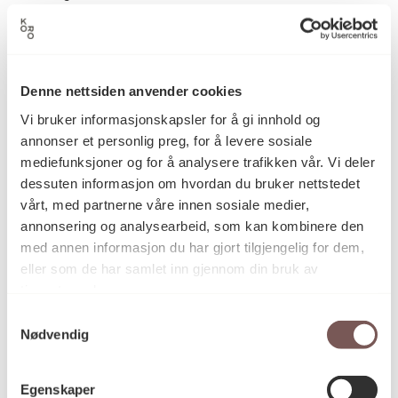
Håkon Bleken
Kunstner
Denne nettsiden anvender cookies
Vi bruker informasjonskapsler for å gi innhold og
Kulltegning, Tegning
annonser et personlig preg, for å levere sosiale
Kategori
mediefunksjoner og for å analysere trafikken vår. Vi deler
dessuten informasjon om hvordan du bruker nettstedet
vårt, med partnerne våre innen sosiale medier,
Kull på papir
Teknikk og
annonsering og analysearbeid, som kan kombinere den
materiale
med annen informasjon du har gjort tilgjengelig for dem,
eller som de har samlet inn gjennom din bruk av
tjenestene deres.
Mål
Samtykkevalg
Høyde: 160cm
Nødvendig
Bredde: 150cm
Egenskaper