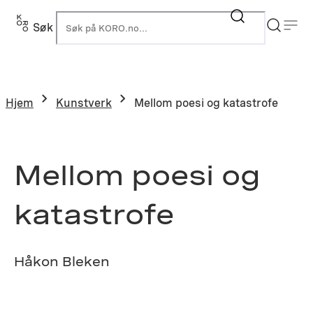
Hopp
til
Søk
K
innhold
Hjem
Kunstverk
Mellom poesi og katastrofe
Mellom poesi og
katastrofe
Håkon Bleken