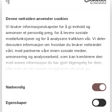
Oddvar Løkse
Kunstner
Denne nettsiden anvender cookies
Kulltegning, Tegning
Kategori
Vi bruker informasjonskapsler for å gi innhold og
annonser et personlig preg, for å levere sosiale
mediefunksjoner og for å analysere trafikken vår. Vi deler
Kulltegning på papir
Teknikk og
dessuten informasjon om hvordan du bruker nettstedet
materiale
vårt, med partnerne våre innen sosiale medier,
annonsering og analysearbeid, som kan kombinere den
med annen informasjon du har gjort tilgjengelig for dem,
KORO.004924
Reference
eller som de har samlet inn gjennom din bruk av
tjenestene deres.
Samtykkevalg
Nødvendig
Egenskaper