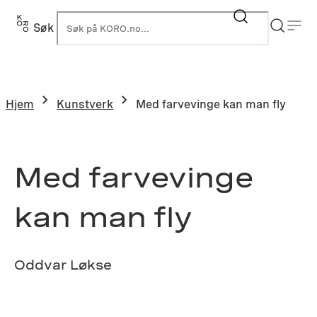
Hopp
til
Søk
K
innhold
Hjem
Kunstverk
Med farvevinge kan man fly
Med farvevinge
kan man fly
Oddvar Løkse