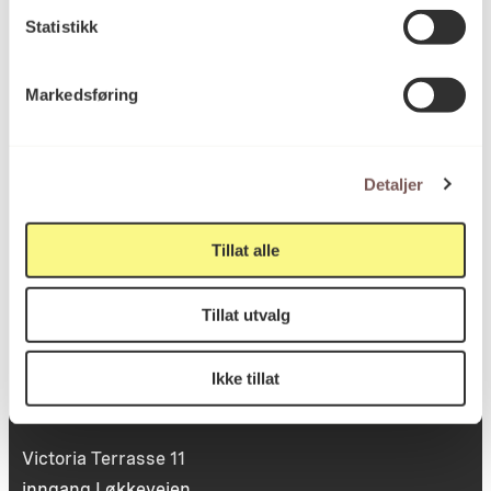
Statistikk
Postadresse
Markedsføring
Postboks 6994
St. Olavs plass
0130 Oslo
Detaljer
post@koro.no
Tillat alle
22 99 11 99
Tillat utvalg
Besøksadresse
Ikke tillat
Victoria Terrasse 11
inngang Løkkeveien,