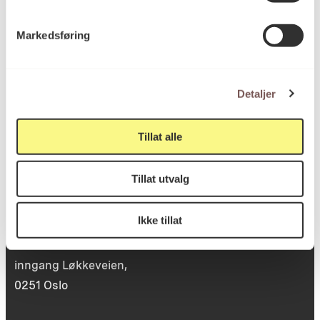
Postboks 6994
Markedsføring
St. Olavs plass
0130 Oslo
Detaljer
post@koro.no
22 99 11 99
Tillat alle
Tillat utvalg
Besøksadresse
Ikke tillat
Victoria Terrasse 11
inngang Løkkeveien,
0251 Oslo