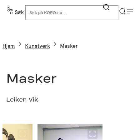
Hopp
til
Søk
K
innhold
Hjem
Kunstverk
Masker
Masker
Leiken Vik