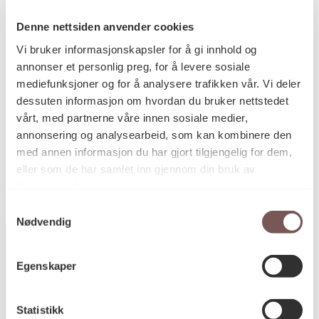
Relieff
Kategori
Denne nettsiden anvender cookies
Vi bruker informasjonskapsler for å gi innhold og
Støpt og patinert bronse
Teknikk og
annonser et personlig preg, for å levere sosiale
materiale
mediefunksjoner og for å analysere trafikken vår. Vi deler
dessuten informasjon om hvordan du bruker nettstedet
vårt, med partnerne våre innen sosiale medier,
KORO.002511
annonsering og analysearbeid, som kan kombinere den
Reference
med annen informasjon du har gjort tilgjengelig for dem,
eller som de har samlet inn gjennom din bruk av
tjenestene deres.
Samtykkevalg
Nødvendig
Egenskaper
Postadresse
Statistikk