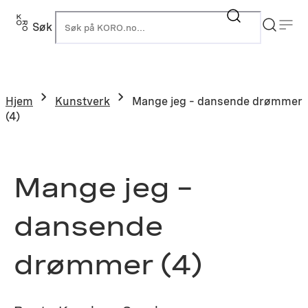
Hopp
til
Søk
K
innhold
Hjem
Kunstverk
Mange jeg – dansende drømmer
(4)
Mange jeg –
dansende
drømmer (4)