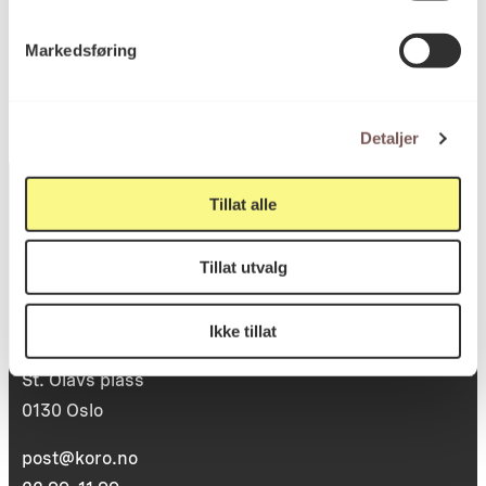
KORO.001071
Reference
Markedsføring
Detaljer
Tillat alle
Postadresse
Tillat utvalg
Ikke tillat
Postboks 6994
St. Olavs plass
0130 Oslo
post@koro.no