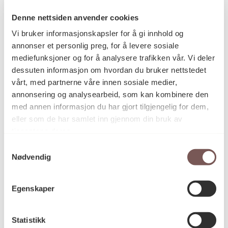
Denne nettsiden anvender cookies
Vi bruker informasjonskapsler for å gi innhold og
Tekstil, Vegginstallasjon
Kategori
annonser et personlig preg, for å levere sosiale
mediefunksjoner og for å analysere trafikken vår. Vi deler
dessuten informasjon om hvordan du bruker nettstedet
Kartonasjeteknikk, laminert
vårt, med partnerne våre innen sosiale medier,
Teknikk og
materiale
bomullslerret og smidd jern
annonsering og analysearbeid, som kan kombinere den
med annen informasjon du har gjort tilgjengelig for dem,
eller som de har samlet inn gjennom din bruk av
tjenestene deres.
Mål
Antall former: 32
Samtykkevalg
Høyde (enkeltform): 36cm
Nødvendig
Bredde (enkeltform): 17cm
Dybde (enkeltform): 15cm
Egenskaper
Høyde (total): 175cm
Bredde (total): 175cm
Statistikk