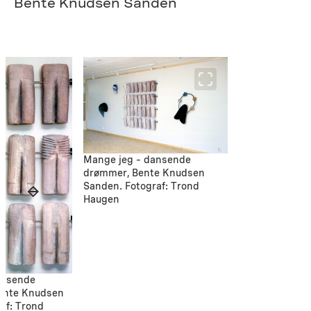
Bente Knudsen Sanden
Mange jeg – dansende
drømmer, Bente Knudsen
Sanden. Fotograf: Trond
Haugen
ansende
Bente Knudsen
af: Trond