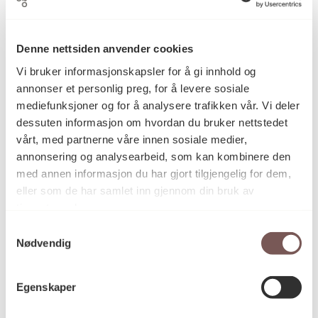
Kåre Kivijärvi
Kunstner
Denne nettsiden anvender cookies
Fotografi
Kategori
Vi bruker informasjonskapsler for å gi innhold og
annonser et personlig preg, for å levere sosiale
mediefunksjoner og for å analysere trafikken vår. Vi deler
Sølvgelatin
dessuten informasjon om hvordan du bruker nettstedet
Teknikk og
materiale
vårt, med partnerne våre innen sosiale medier,
annonsering og analysearbeid, som kan kombinere den
med annen informasjon du har gjort tilgjengelig for dem,
eller som de har samlet inn gjennom din bruk av
Mål
Høyde: 69cm
tjenestene deres.
Bredde: 94cm
Samtykkevalg
Nødvendig
KORO.002102
Reference
Egenskaper