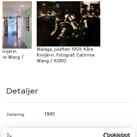
Malaga, julaften 1959, Kåre
ivijärvi.
Kivijärvi. Fotograf: Cathrine
rine Wang /
Wang / KORO
Detaljer
1991
Datering