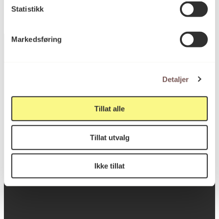
Statistikk
Markedsføring
Postadresse
Detaljer
Tillat alle
Postboks 6994
St. Olavs plass
Tillat utvalg
0130 Oslo
Ikke tillat
post@koro.no
22 99 11 99