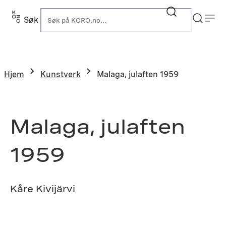
Hopp
til
Søk
K
innhold
Hjem
Kunstverk
Malaga, julaften 1959
Malaga, julaften
1959
Kåre Kivijärvi