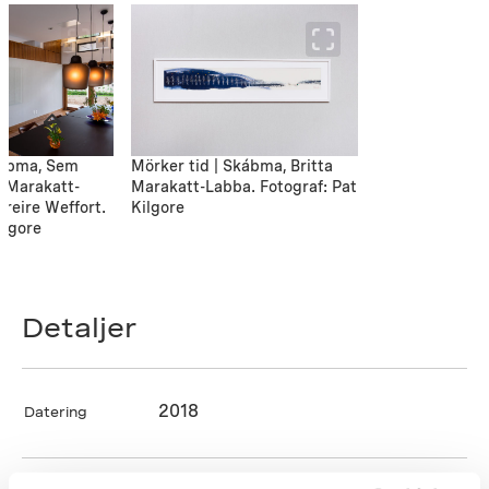
kábma, Sem
Mörker tid | Skábma, Britta
ta Marakatt-
Marakatt-Labba. Fotograf: Pat
reire Weffort.
Kilgore
ilgore
Detaljer
2018
Datering