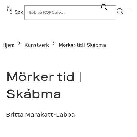
Hopp
til
Søk
K
innhold
Hjem
Kunstverk
Mörker tid | Skábma
Mörker tid |
Skábma
Britta Marakatt-Labba