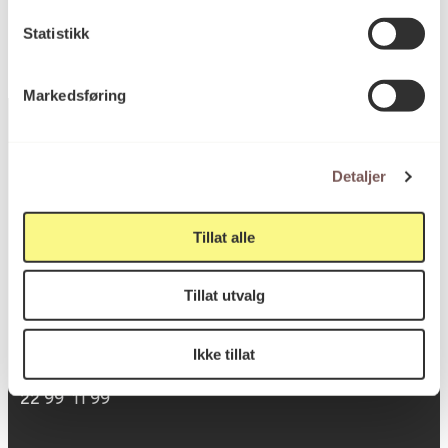
Statistikk
Markedsføring
Detaljer
Postadresse
Tillat alle
Postboks 6994
Tillat utvalg
St. Olavs plass
0130 Oslo
Ikke tillat
post@koro.no
22 99 11 99