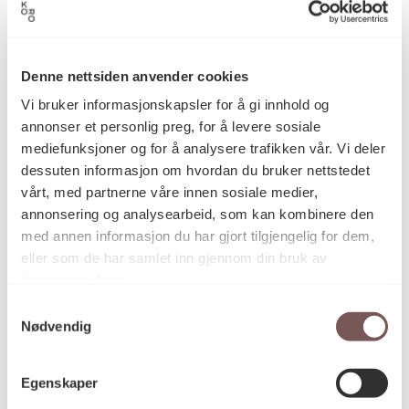
Britta Marakatt-Labba
Kunstner
Denne nettsiden anvender cookies
Håndbrodering, Tekstil
Kategori
Vi bruker informasjonskapsler for å gi innhold og
annonser et personlig preg, for å levere sosiale
mediefunksjoner og for å analysere trafikken vår. Vi deler
Broderi, tekstiltrykk og applikasjon
Teknikk og
dessuten informasjon om hvordan du bruker nettstedet
materiale
på linstoff
vårt, med partnerne våre innen sosiale medier,
annonsering og analysearbeid, som kan kombinere den
med annen informasjon du har gjort tilgjengelig for dem,
Mål
eller som de har samlet inn gjennom din bruk av
Høyde: 37cm
tjenestene deres.
Bredde: 146cm
Samtykkevalg
Dybde: 4cm
Nødvendig
Egenskaper
KORO.007411
Reference