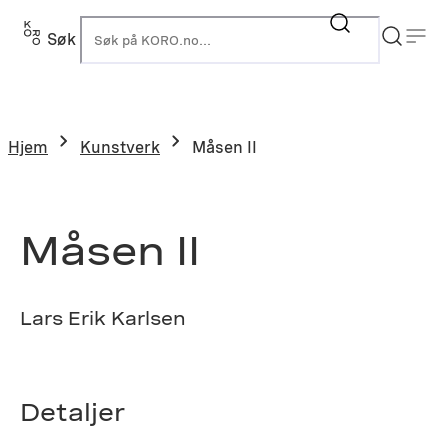
Hopp
til
Søk
K
innhold
Hjem
Kunstverk
Måsen II
Måsen II
Lars Erik Karlsen
Detaljer