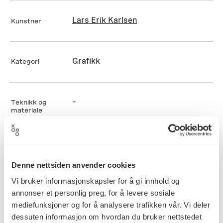
Lars Erik Karlsen
Kunstner
Grafikk
Kategori
–
Teknikk og
materiale
Mål
Diameter: 0cm
Denne nettsiden anvender cookies
Dybde: 0cm
Vi bruker informasjonskapsler for å gi innhold og
Bredde: 0cm
annonser et personlig preg, for å levere sosiale
Høyde: 0cm
mediefunksjoner og for å analysere trafikken vår. Vi deler
dessuten informasjon om hvordan du bruker nettstedet