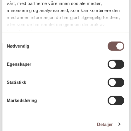
vårt, med partnerne våre innen sosiale medier,
KORO.002445
Reference
annonsering og analysearbeid, som kan kombinere den
med annen informasjon du har gjort tilgjengelig for dem,
eller som de har samlet inn gjennom din bruk av
tjenestene deres.
Samtykkevalg
Nødvendig
Egenskaper
Postadresse
Statistikk
Postboks 6994
Markedsføring
St. Olavs plass
0130 Oslo
post@koro.no
Detaljer
22 99 11 99