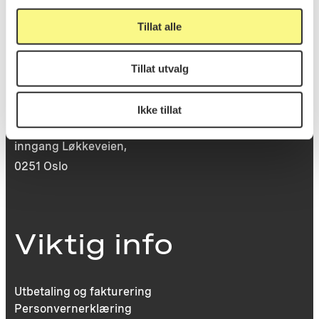
Tillat alle
Besøksadresse
Tillat utvalg
Ikke tillat
Victoria Terrasse 11
inngang Løkkeveien,
0251 Oslo
Viktig info
Utbetaling og fakturering
Personvernerklæring