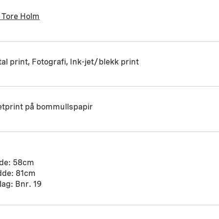
r Tore Holm
tal print, Fotografi, Ink-jet/blekk print
etprint på bommullspapir
de: 58cm
dde: 81cm
ag: Bnr. 19