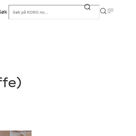
Søk
KORO
ffe)