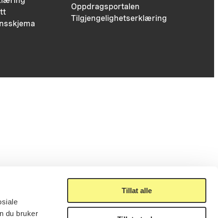
læring
Oppdragsportalen
tt
Tilgjengelighetserklæring
nsskjema
Tillat alle
osiale
n du bruker