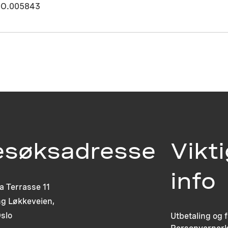
O.005843
esøksadresse
Vikt
info
ia Terrasse 11
g Løkkeveien,
slo
Utbetaling og 