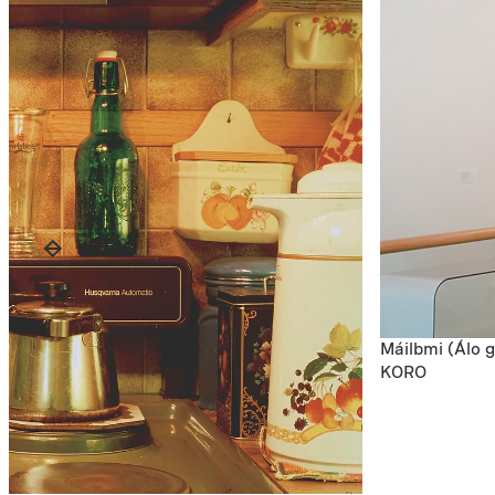
Máilbmi (Álo g
KORO