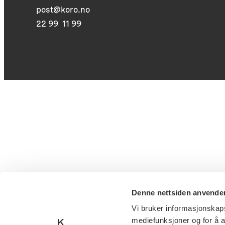
post@koro.no
22 99 11 99
Denne nettsiden anvende
Vi bruker informasjonskapsl
mediefunksjoner og for å a