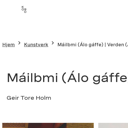
Hopp
til
innhold
Hjem
Kunstverk
Máilbmi (Álo gáffe) | Verden (
Máilbmi (Álo gáffe)
Geir Tore Holm