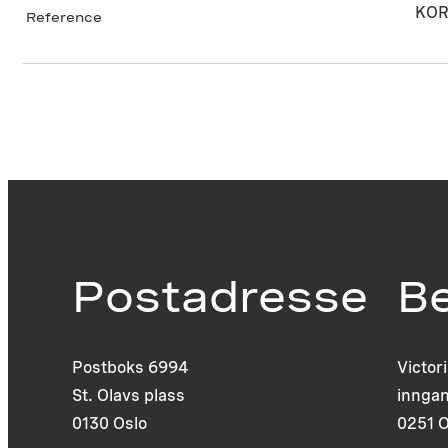
KOR
Reference
Postadresse
B
Postboks 6994
Victor
St. Olavs plass
inngan
0130 Oslo
0251 O