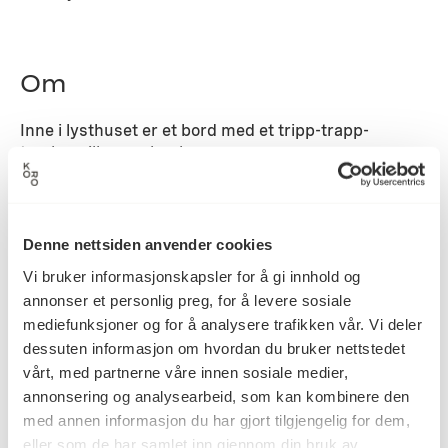
Om
Inne i lysthuset er et bord med et tripp-trapp-
treskospill og en benk.
Detaljer
Denne nettsiden anvender cookies
Vi bruker informasjonskapsler for å gi innhold og
1985
Datering
annonser et personlig preg, for å levere sosiale
mediefunksjoner og for å analysere trafikken vår. Vi deler
dessuten informasjon om hvordan du bruker nettstedet
Lillian Dahle
Kunstner
vårt, med partnerne våre innen sosiale medier,
annonsering og analysearbeid, som kan kombinere den
med annen informasjon du har gjort tilgjengelig for dem,
Skulptur
Kategori
eller som de har samlet inn gjennom din bruk av