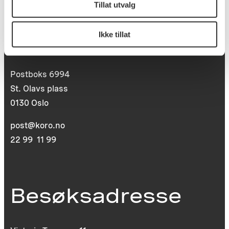
Tillat utvalg
Postadresse
Ikke tillat
Postboks 6994
St. Olavs plass
0130 Oslo
post@koro.no
22 99 11 99
Besøksadresse