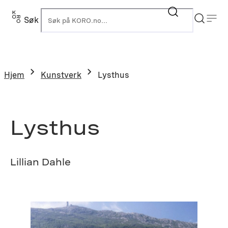
Hopp
til
Søk
K
innhold
Hjem
Kunstverk
Lysthus
Lysthus
Lillian Dahle