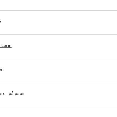
3
 Lerin
ri
rell på papir