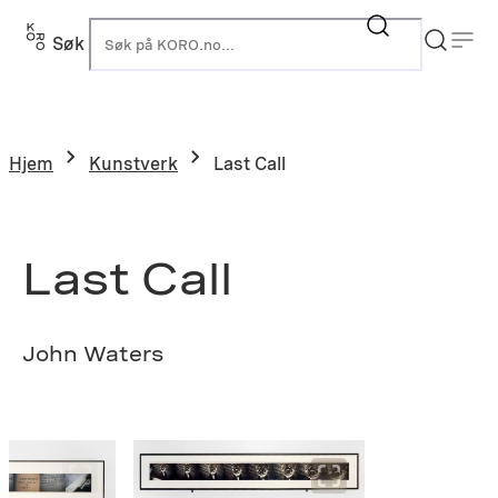
Hopp
til
Søk
K
innhold
Hjem
Kunstverk
Last Call
Last Call
John Waters