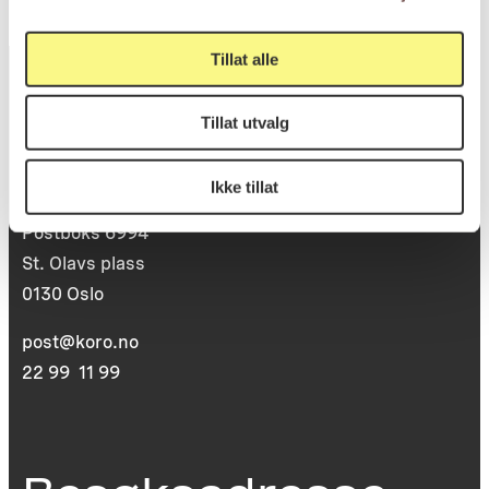
Tillat alle
Tillat utvalg
Postadresse
Ikke tillat
Postboks 6994
St. Olavs plass
0130 Oslo
post@koro.no
22 99 11 99