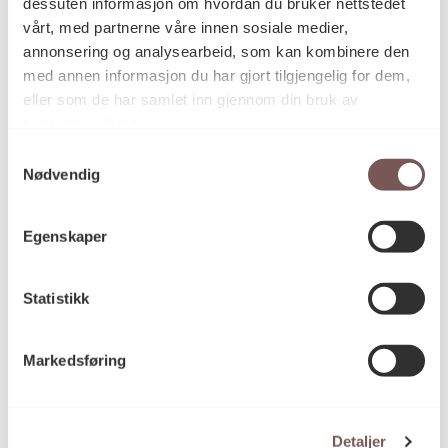
dessuten informasjon om hvordan du bruker nettstedet
vårt, med partnerne våre innen sosiale medier,
annonsering og analysearbeid, som kan kombinere den
Fotografi, Fotomontasje
Kategori
med annen informasjon du har gjort tilgjengelig for dem,
eller som de har samlet inn gjennom din bruk av
tjenestene deres.
C-print, fotomontasje
Teknikk og
Samtykkevalg
materiale
Nødvendig
Egenskaper
Mål
Høyde: 18cm
Bredde: 110cm
Statistikk
Markedsføring
KORO.004945
Reference
Detaljer