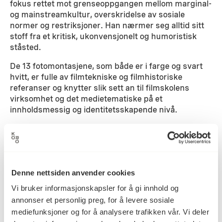
fokus rettet mot grenseoppgangen mellom marginal-
og mainstreamkultur, overskridelse av sosiale
normer og restriksjoner. Han nærmer seg alltid sitt
stoff fra et kritisk, ukonvensjonelt og humoristisk
ståsted.
De 13 fotomontasjene, som både er i farge og svart
hvitt, er fulle av filmtekniske og filmhistoriske
referanser og knytter slik sett an til filmskolens
virksomhet og det medietematiske på et
innholdsmessig og identitetsskapende nivå.
Detaljer
2003
Denne nettsiden anvender cookies
Datering
Vi bruker informasjonskapsler for å gi innhold og
annonser et personlig preg, for å levere sosiale
John Waters
mediefunksjoner og for å analysere trafikken vår. Vi deler
Kunstner