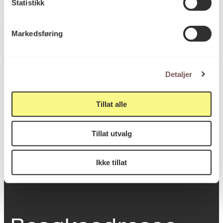
Statistikk
Markedsføring
Postadresse
Detaljer
Tillat alle
Postboks 6994
St. Olavs plass
Tillat utvalg
0130 Oslo
post@koro.no
Ikke tillat
22 99 11 99