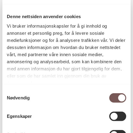
Bente Bøyesen
Kunstner
Denne nettsiden anvender cookies
Vi bruker informasjonskapsler for å gi innhold og
annonser et personlig preg, for å levere sosiale
Maleri
Kategori
mediefunksjoner og for å analysere trafikken vår. Vi deler
dessuten informasjon om hvordan du bruker nettstedet
vårt, med partnerne våre innen sosiale medier,
Mål
annonsering og analysearbeid, som kan kombinere den
Diameter: 0cm
med annen informasjon du har gjort tilgjengelig for dem,
Dybde: 0cm
eller som de har samlet inn gjennom din bruk av
Bredde: 46cm
tjenestene deres.
Høyde: 39cm
Samtykkevalg
Nødvendig
KORO.004723
Reference
Egenskaper