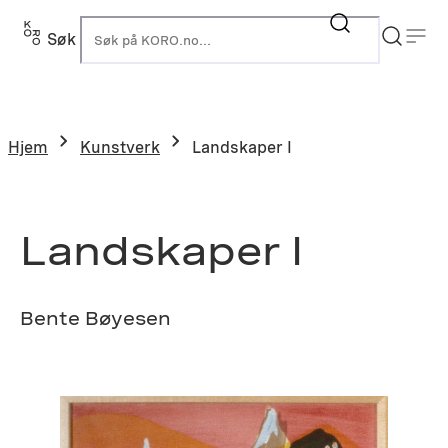
Hopp
til
Søk
K
innhold
Hjem
Kunstverk
Landskaper I
Landskaper I
Bente Bøyesen