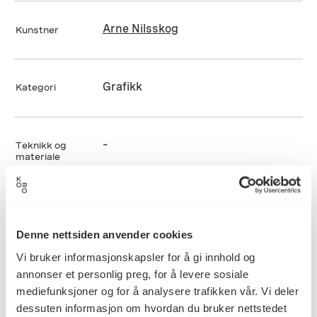
Arne Nilsskog
Kunstner
Grafikk
Kategori
–
Teknikk og
materiale
Mål
Høyde: 0cm
Denne nettsiden anvender cookies
Bredde: 0cm
Vi bruker informasjonskapsler for å gi innhold og
Dybde: 0cm
annonser et personlig preg, for å levere sosiale
Diameter: 0cm
mediefunksjoner og for å analysere trafikken vår. Vi deler
dessuten informasjon om hvordan du bruker nettstedet