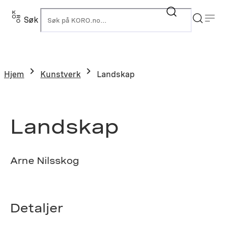
Hopp
til
Søk
K
innhold
Hjem
Kunstverk
Landskap
Landskap
Arne Nilsskog
Detaljer