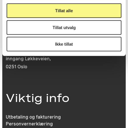
Tillat alle
Besøksadresse
Tillat utvalg
Ikke tillat
Victoria Terrasse 11
inngang Løkkeveien,
0251 Oslo
Viktig info
Utbetaling og fakturering
Personvernerklæring