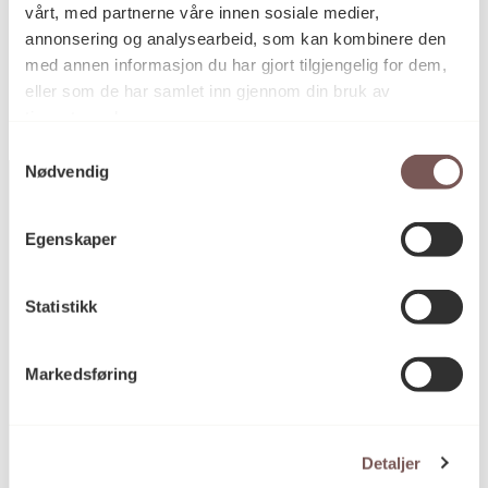
vårt, med partnerne våre innen sosiale medier,
KORO.002633
Reference
annonsering og analysearbeid, som kan kombinere den
med annen informasjon du har gjort tilgjengelig for dem,
eller som de har samlet inn gjennom din bruk av
tjenestene deres.
Samtykkevalg
Nødvendig
Egenskaper
Postadresse
Statistikk
Postboks 6994
Markedsføring
St. Olavs plass
0130 Oslo
post@koro.no
Detaljer
22 99 11 99