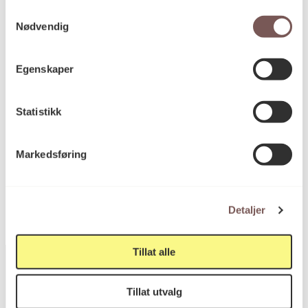
Samtykkevalg
Nødvendig
Mål
Diameter: 0cm
Egenskaper
Dybde: 0cm
Bredde: 23.5cm
Høyde: 34.7cm
Statistikk
Markedsføring
KORO.000062
Reference
Detaljer
Tillat alle
Tillat utvalg