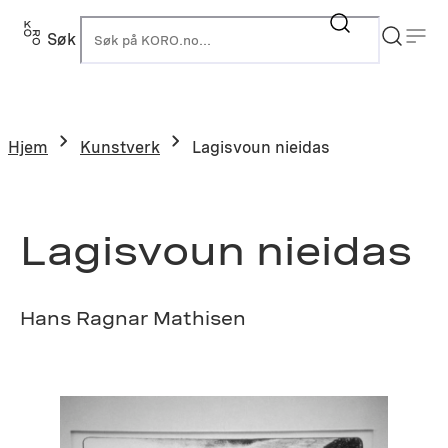
Hopp
til
Søk
K
innhold
Hjem
Kunstverk
Lagisvoun nieidas
Lagisvoun nieidas
Hans Ragnar Mathisen