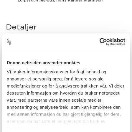
Lagisvoun nieidas
, Hans Ragnar Mathisen
Detaljer
1974
Datering
Denne nettsiden anvender cookies
Vi bruker informasjonskapsler for å gi innhold og
Hans Ragnar Mathisen
Kunstner
annonser et personlig preg, for å levere sosiale
mediefunksjoner og for å analysere trafikken vår. Vi deler
dessuten informasjon om hvordan du bruker nettstedet
Grafikk
Kategori
vårt, med partnerne våre innen sosiale medier,
annonsering og analysearbeid, som kan kombinere den
med annen informasjon du har gjort tilgjengelig for dem,
eller som de har samlet inn gjennom din bruk av
–
Teknikk og
materiale
tjenestene deres.