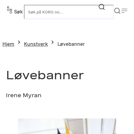
Hopp
til
Søk
K
innhold
Hjem
Kunstverk
Løvebanner
Løvebanner
Irene Myran