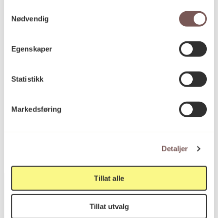
Samtykkevalg
Nødvendig
Mål
Høyde: 450cm
Egenskaper
Bredde: 60cm
Diameter: 0cm
Dybde: 3cm
Statistikk
Markedsføring
KORO.000230
Reference
Detaljer
Tillat alle
Tillat utvalg