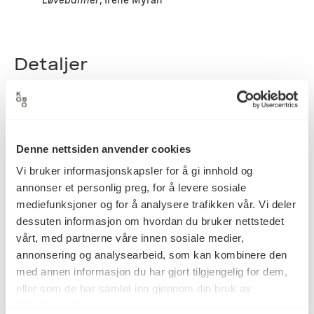
Løvebanner
, Irene Myran
Detaljer
1991
Datering
Denne nettsiden anvender cookies
Vi bruker informasjonskapsler for å gi innhold og
Irene Myran
Kunstner
annonser et personlig preg, for å levere sosiale
mediefunksjoner og for å analysere trafikken vår. Vi deler
dessuten informasjon om hvordan du bruker nettstedet
Collage
Kategori
vårt, med partnerne våre innen sosiale medier,
annonsering og analysearbeid, som kan kombinere den
med annen informasjon du har gjort tilgjengelig for dem,
eller som de har samlet inn gjennom din bruk av
Stofftrykk på satinvevd bommull
Teknikk og
materiale
tjenestene deres.