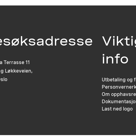
esøksadresse
Vikt
info
ia Terrasse 11
g Løkkeveien,
slo
Utbetaling og 
Personvernerk
Om opphavsre
Dokumentasjo
Last ned logo