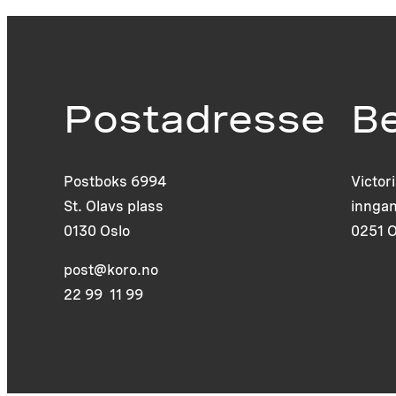
Postadresse
B
Postboks 6994
Victor
St. Olavs plass
inngan
0130 Oslo
0251 O
post@koro.no
22 99 11 99