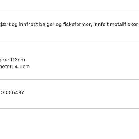
jært og innfrest bølger og fiskeformer, innfelt metallfisker
gde: 112cm.
meter: 4.5cm.
O.006487