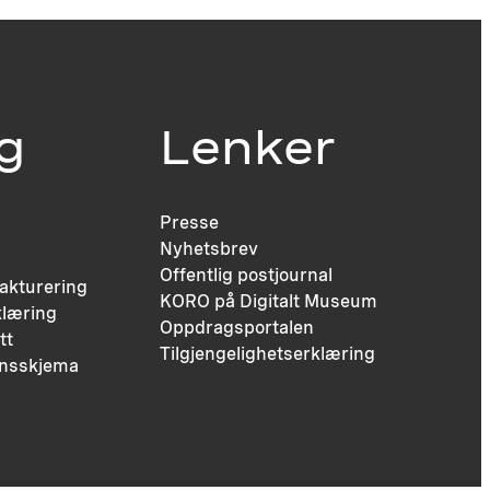
ig
Lenker
Presse
Nyhetsbrev
Offentlig postjournal
fakturering
KORO på Digitalt Museum
læring
Oppdragsportalen
tt
Tilgjengelighetserklæring
nsskjema