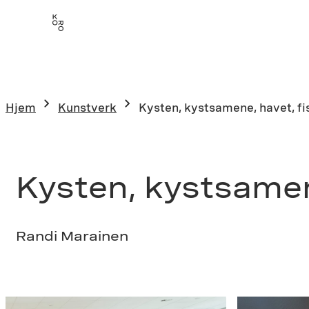
Hopp
til
innhold
Hjem
Kunstverk
Kysten, kystsamene, havet, fi
Kysten, kystsamene
Randi Marainen