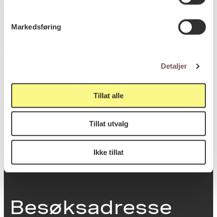
Markedsføring
Postadresse
Detaljer
Postboks 6994
Tillat alle
St. Olavs plass
0130 Oslo
Tillat utvalg
post@koro.no
Ikke tillat
22 99 11 99
Besøksadresse