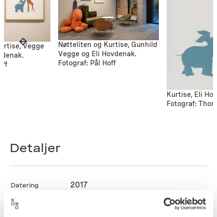
Nøtteliten og Kurtise, Gunhild
Kurtise, Vegge
Vegge og Eli Hovdenak.
vdenak.
Fotograf: Pål Hoff
off
Kurtise, Eli Ho
Fotograf: Thom
Detaljer
2017
Datering