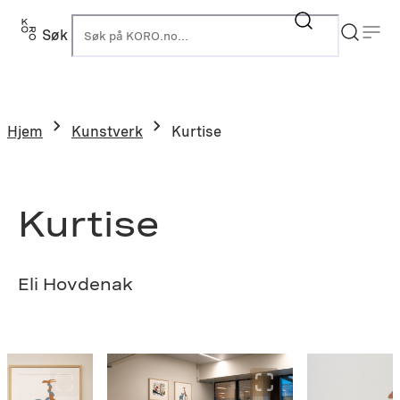
Hopp
til
Søk
K
innhold
Hjem
Kunstverk
Kurtise
Kurtise
Eli Hovdenak