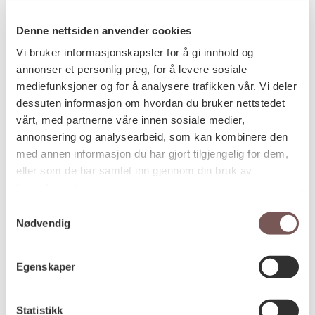
Eli Hovdenak
Kunstner
Denne nettsiden anvender cookies
Vi bruker informasjonskapsler for å gi innhold og
Grafikk
annonser et personlig preg, for å levere sosiale
Kategori
mediefunksjoner og for å analysere trafikken vår. Vi deler
dessuten informasjon om hvordan du bruker nettstedet
vårt, med partnerne våre innen sosiale medier,
Tresnitt
Teknikk og
annonsering og analysearbeid, som kan kombinere den
materiale
med annen informasjon du har gjort tilgjengelig for dem,
eller som de har samlet inn gjennom din bruk av
tjenestene deres.
Mål
Samtykkevalg
Opplag: 4/50
Nødvendig
Høyde: 76cm
Bredde: 56cm
Egenskaper
Statistikk