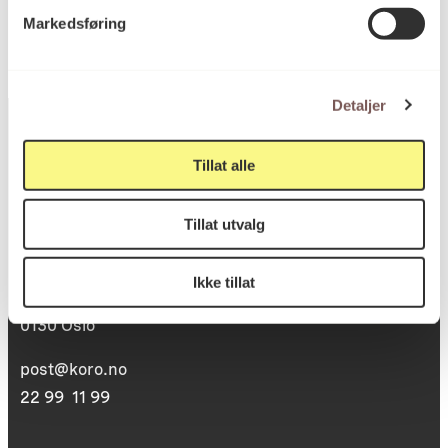
Markedsføring
Detaljer
Tillat alle
Postadresse
Tillat utvalg
Postboks 6994
Ikke tillat
St. Olavs plass
0130 Oslo
post@koro.no
22 99 11 99