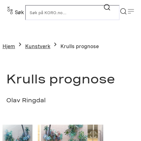
Hopp
til
Søk
K
innhold
Hjem
Kunstverk
Krulls prognose
Krulls prognose
Olav Ringdal