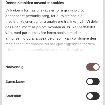
Denne nettsiden anvender cookies
Akrylmaling, Figurskjæring,
Kategori
Vi bruker informasjonskapsler for å gi innhold og
Installasjon, Trearbeid,
annonser et personlig preg, for å levere sosiale
Vegginstallasjon, Veggrelieff
mediefunksjoner og for å analysere trafikken vår. Vi deler
dessuten informasjon om hvordan du bruker nettstedet
vårt, med partnerne våre innen sosiale medier,
Figurskjærte bjerkefinér,
Teknikk og
annonsering og analysearbeid, som kan kombinere den
materiale
akrylmaling
med annen informasjon du har gjort tilgjengelig for dem,
eller som de har samlet inn gjennom din bruk av
tjenestene deres.
Mål
Samtykkevalg
Høyde: 1200cm
Nødvendig
Bredde: 500cm
Dybde: 40cm
Antall: 450
Egenskaper
Statistikk
KORO.004939
Reference