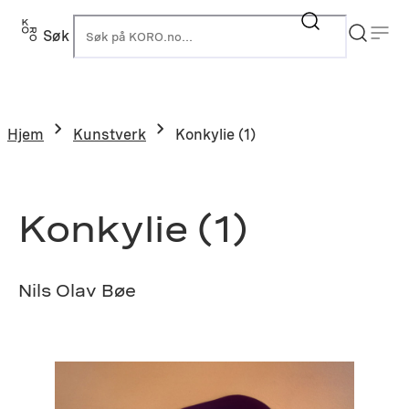
Hopp
til
Søk
K
innhold
Hjem
Kunstverk
Konkylie (1)
Konkylie (1)
Nils Olav Bøe