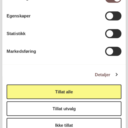
Høyde: 80cm
Bredde: 70cm
Egenskaper
Dybde: 15cm
Statistikk
KORO.004313
Reference
Markedsføring
Detaljer
Tillat alle
Postadresse
Tillat utvalg
Ikke tillat
Postboks 6994