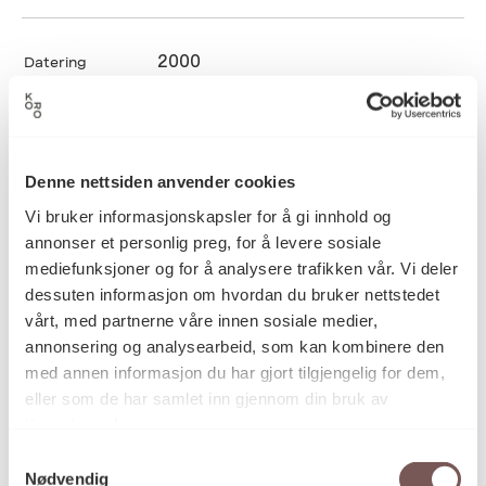
2000
Datering
Nils Olav Bøe
Kunstner
Denne nettsiden anvender cookies
Vi bruker informasjonskapsler for å gi innhold og
Formstøping, Installasjon,
Kategori
annonser et personlig preg, for å levere sosiale
Stein/Gipsarbeid, Trearbeid,
mediefunksjoner og for å analysere trafikken vår. Vi deler
Vegginstallasjon
dessuten informasjon om hvordan du bruker nettstedet
vårt, med partnerne våre innen sosiale medier,
annonsering og analysearbeid, som kan kombinere den
Konkylie støpt i betong på utskjærte
med annen informasjon du har gjort tilgjengelig for dem,
Teknikk og
materiale
og malte MDF-plater
eller som de har samlet inn gjennom din bruk av
tjenestene deres.
Samtykkevalg
Nødvendig
Mål