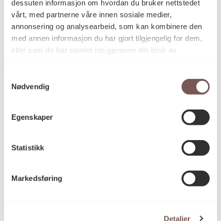
dessuten informasjon om hvordan du bruker nettstedet
vårt, med partnerne våre innen sosiale medier,
Digitalprint på laminerte
Teknikk og
materiale
glasspaneler, vindusfolier og
annonsering og analysearbeid, som kan kombinere den
dørfolier.
med annen informasjon du har gjort tilgjengelig for dem,
eller som de har samlet inn gjennom din bruk av
tjenestene deres.
Samtykkevalg
Mål
Høyde (glasspanelvegg): 3m
Nødvendig
Bredde (glasspanelvegg): 76m
Bredde (vindusfolie): 132cm
Egenskaper
Høyde (vindusfolie): 120cm
Bredde (dørfolie): 34.7cm
Høyde (dørfolie): 140cm
Statistikk
Markedsføring
KORO.006708
Reference
Detaljer