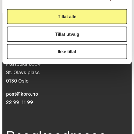
Tillat alle
Tillat utvalg
Postadresse
Ikke tillat
Postboks 6994
St. Olavs plass
0130 Oslo
post@koro.no
22 99 11 99