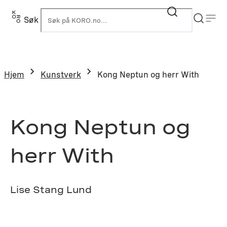
Hopp
til
Søk
K
innhold
Hjem
Kunstverk
Kong Neptun og herr With
Kong Neptun og
herr With
Lise Stang Lund