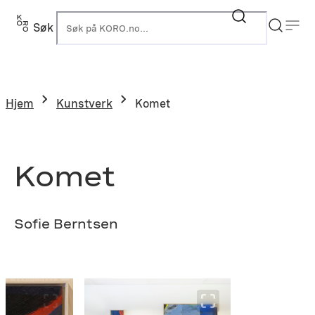
Hopp
til
Søk
K
innhold
Hjem
Kunstverk
Komet
Komet
Sofie Berntsen