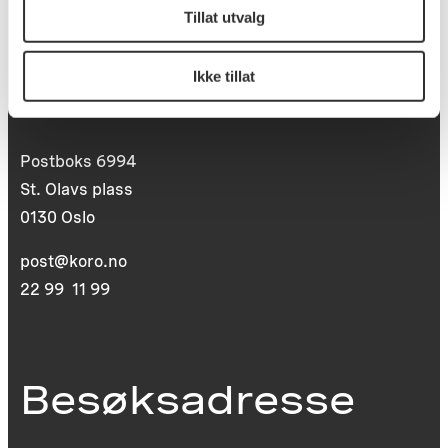
Tillat utvalg
Ikke tillat
Postadresse
Postboks 6994
St. Olavs plass
0130 Oslo
post@koro.no
22 99 11 99
Besøksadresse