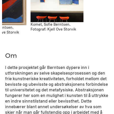
Komet, Sofie Berntsen.
erntsen.
Fotograf: Kjell Ove Storvik
 Ove Storvik
Om
I dette prosjektet går Berntsen dypere inn i
utforskningen av selve skapelsesprosessen og den
frie kunstneriske kreativiteten, forholdet mellom det
bevisste og ubevisste og abstraksjonens forbindelse
til universitetet og det metafysiske. Abstraksjonen
fungerer her som en mulighet i kunsten til å uttrykke
en indre sinnstilstand eller bevissthet. Dette
innebærer blant annet undersøkelser av hva som
skjer når man går fullstendig opp i arbeidet med å