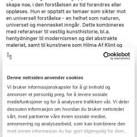
skape noe, i den forståelsen av tid forandres eller
oppløses. Hun er opptatt av temaer som sikter mot
en universell forståelse – en helhet som naturen,
universet og mennesket inngår. Dette kombineres
med referanser til vestlig kunsthistorie, bl.a.
hentydninger til modernismen og det abstrakte
maleriet, samt til kunstnere som Hilma Af Klint og
Agnes Martin.
Detaljer
Denne nettsiden anvender cookies
Vi bruker informasjonskapsler for å gi innhold og
2014
Datering
annonser et personlig preg, for å levere sosiale
mediefunksjoner og for å analysere trafikken vår. Vi deler
dessuten informasjon om hvordan du bruker nettstedet
Sofie Berntsen
Kunstner
vårt, med partnerne våre innen sosiale medier,
annonsering og analysearbeid, som kan kombinere den
med annen informasjon du har gjort tilgjengelig for dem,