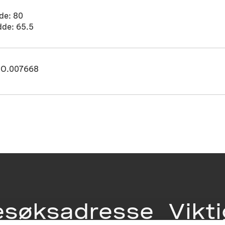
de: 80
dde: 65.5
O.007668
esøksadresse
Vikt