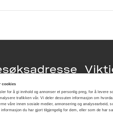
esøksadresse
Vikt
info
r cookies
ia Terrasse 11
er for å gi innhold og annonser et personlig preg, for å levere s
g Løkkeveien,
nalysere trafikken vår. Vi deler dessuten informasjon om hvorda
slo
Utbetaling og 
nerne våre innen sosiale medier, annonsering og analysearbeid, 
Personvernerk
formasjon du har gjort tilgjengelig for dem, eller som de har sa