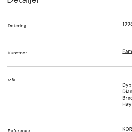
199
Datering
Fam
Kunstner
Mål
Dyb
Dia
Bre
Høy
KOR
Reference