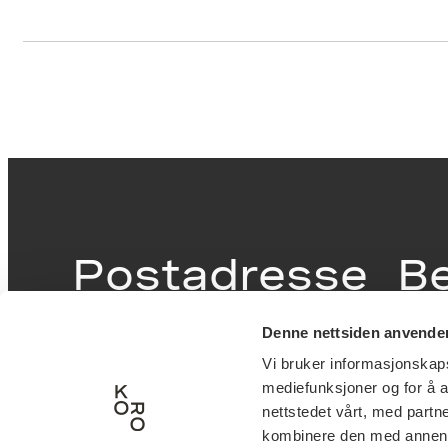
Postadresse
B
Denne nettsiden anvende
Postboks 6994
Victor
Vi bruker informasjonskapsl
St. Olavs plass
inngan
mediefunksjoner og for å a
0130 Oslo
0251 O
nettstedet vårt, med part
kombinere den med annen in
post@koro.no