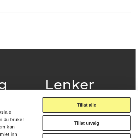
ig
Lenker
Tillat alle
Presse
osiale
Nyhetsbrev
n du bruker
Offentlig postjournal
Tillat utvalg
fakturering
som kan
KORO på Digitalt Museum
læring
mlet inn
Oppdragsportalen