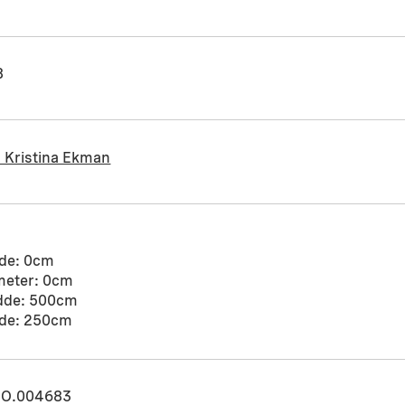
8
 Kristina Ekman
de: 0cm
meter: 0cm
dde: 500cm
de: 250cm
O.004683