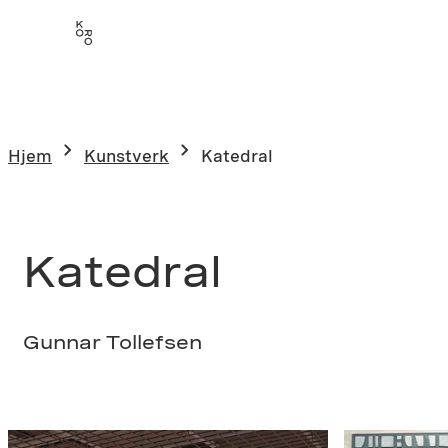
Hopp
til
innhold
Hjem
Kunstverk
Katedral
Katedral
Gunnar Tollefsen