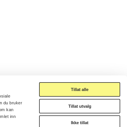
Tillat alle
osiale
n du bruker
Tillat utvalg
som kan
mlet inn
Ikke tillat