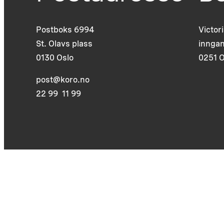
Postboks 6994
Victor
St. Olavs plass
inngan
0130 Oslo
0251 O
post@koro.no
22 99 11 99