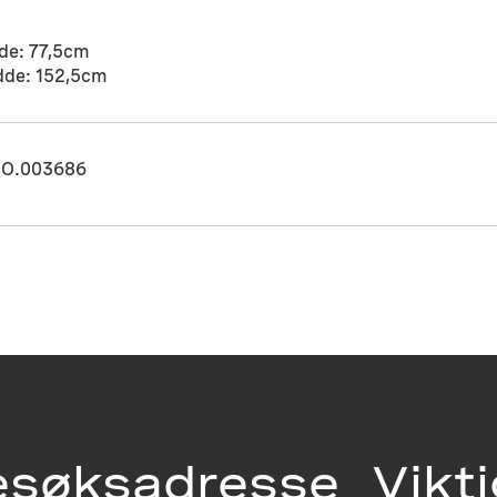
de: 77,5cm
dde: 152,5cm
O.003686
esøksadresse
Vikt