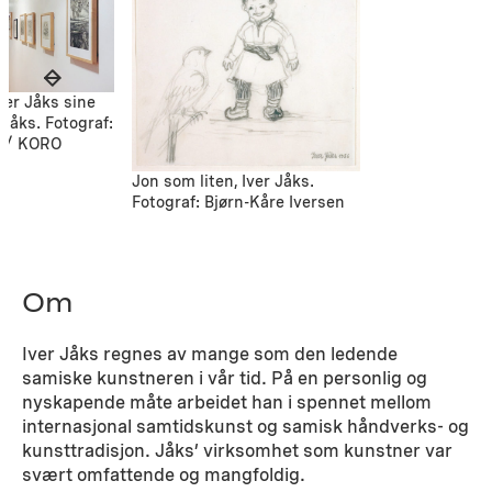
ver Jåks sine
 Jåks. Fotograf:
 / KORO
Jon som liten, Iver Jåks.
Fotograf: Bjørn-Kåre Iversen
Om
Iver Jåks regnes av mange som den ledende
samiske kunstneren i vår tid. På en personlig og
nyskapende måte arbeidet han i spennet mellom
internasjonal samtidskunst og samisk håndverks- og
kunsttradisjon. Jåks’ virksomhet som kunstner var
svært omfattende og mangfoldig.