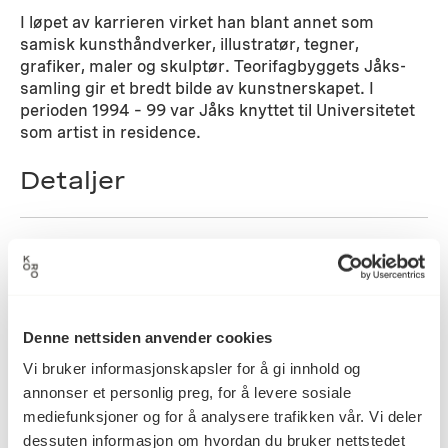
I løpet av karrieren virket han blant annet som
samisk kunsthåndverker, illustratør, tegner,
grafiker, maler og skulptør. Teorifagbyggets Jåks-
samling gir et bredt bilde av kunstnerskapet. I
perioden 1994 – 99 var Jåks knyttet til Universitetet
som artist in residence.
Detaljer
1956
Datering
Denne nettsiden anvender cookies
Iver Jåks
Kunstner
Vi bruker informasjonskapsler for å gi innhold og
annonser et personlig preg, for å levere sosiale
mediefunksjoner og for å analysere trafikken vår. Vi deler
Blyanttegning, Tegning
Kategori
dessuten informasjon om hvordan du bruker nettstedet