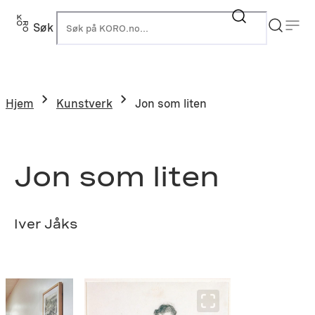
Hopp
til
Søk
K
innhold
Hjem
Kunstverk
Jon som liten
Jon som liten
Iver Jåks