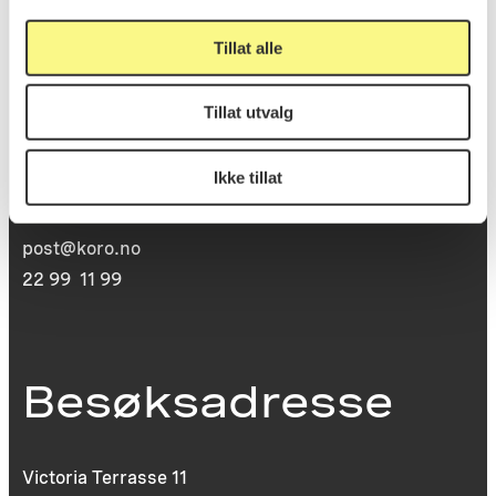
Postadresse
Tillat alle
Tillat utvalg
Postboks 6994
St. Olavs plass
Ikke tillat
0130 Oslo
post@koro.no
22 99 11 99
Besøksadresse
Victoria Terrasse 11