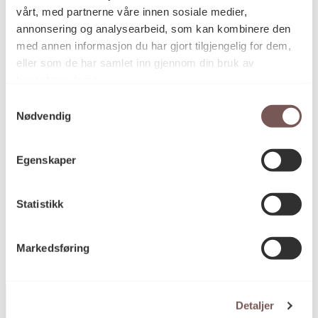
vårt, med partnerne våre innen sosiale medier,
annonsering og analysearbeid, som kan kombinere den
Blyant på papir
Teknikk og
med annen informasjon du har gjort tilgjengelig for dem,
materiale
eller som de har samlet inn gjennom din bruk av
tjenestene deres.
Samtykkevalg
Mål
Nødvendig
Høyde: 17.5cm
Bredde: 18cm
Egenskaper
KORO.005978
Reference
Statistikk
Markedsføring
Detaljer