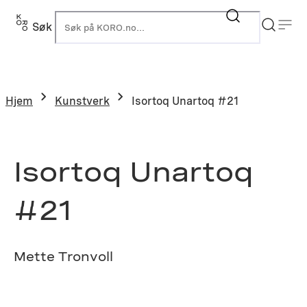
Hopp
til
Søk
K
innhold
Hjem
Kunstverk
Isortoq Unartoq #21
Isortoq Unartoq
#21
Mette Tronvoll