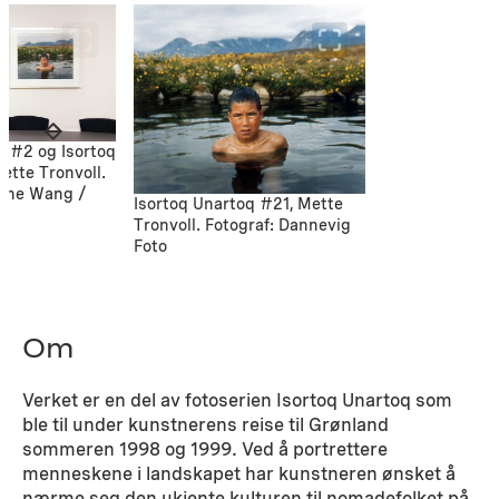
q #2 og Isortoq
ette Tronvoll.
rine Wang /
Isortoq Unartoq #21, Mette
Tronvoll. Fotograf: Dannevig
Foto
Om
Verket er en del av fotoserien Isortoq Unartoq som
ble til under kunstnerens reise til Grønland
sommeren 1998 og 1999. Ved å portrettere
menneskene i landskapet har kunstneren ønsket å
nærme seg den ukjente kulturen til nomadefolket på