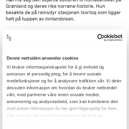
Grønland og deres rike norrøne historie. Hun
besøkte de på reinsdyr stasjonen Isortoq som ligger
helt på tuppen av innlandsisen.
Detaljer
1999
Datering
Denne nettsiden anvender cookies
Vi bruker informasjonskapsler for å gi innhold og
annonser et personlig preg, for å levere sosiale
Mette Tronvoll
Kunstner
mediefunksjoner og for å analysere trafikken vår. Vi deler
dessuten informasjon om hvordan du bruker nettstedet
vårt, med partnerne våre innen sosiale medier,
Chromogenic print, Fotografi
annonsering og analysearbeid, som kan kombinere den
Kategori
med annen informasjon du har gjort tilgjengelig for dem,
eller som de har samlet inn gjennom din bruk av
tjenestene deres.
C-print på fotopapir
Teknikk og