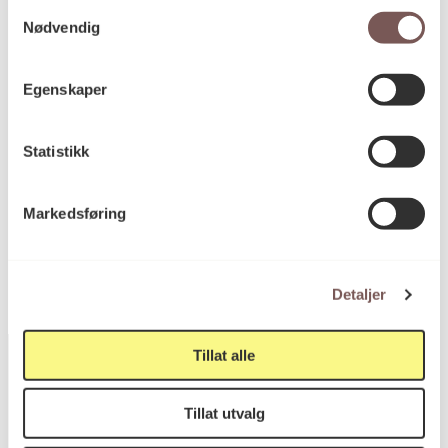
materiale
Samtykkevalg
Nødvendig
Mål
Egenskaper
Høyde: 73.5cm
Bredde: 90cm
Statistikk
KORO.004526
Reference
Markedsføring
Detaljer
Tillat alle
Tillat utvalg
Postadresse