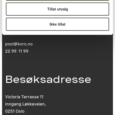
Postadresse
Tillat utvalg
Postboks 6994
Ikke tillat
St. Olavs plass
0130 Oslo
post@koro.no
22 99 11 99
Besøksadresse
Victoria Terrasse 11
inngang Løkkeveien,
0251 Oslo