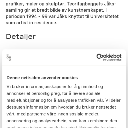
grafiker, maler og skulptør. Teorifagbyggets Jåks-
samling gir et bredt bilde av kunstnerskapet. I
perioden 1994 – 99 var Jåks knyttet til Universitetet
som artist in residence.
Detaljer
1956
Datering
Denne nettsiden anvender cookies
Iver Jåks
Kunstner
Vi bruker informasjonskapsler for å gi innhold og
annonser et personlig preg, for å levere sosiale
mediefunksjoner og for å analysere trafikken vår. Vi deler
Tegning, Tusjtegning
Kategori
dessuten informasjon om hvordan du bruker nettstedet
vårt, med partnerne våre innen sosiale medier,
annonsering og analysearbeid, som kan kombinere den
med annen informasjon du har gjort tilgjengelig for dem,