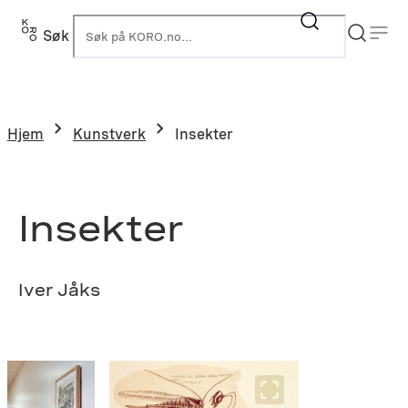
Hopp
til
Søk
K
innhold
Hjem
Kunstverk
Insekter
Insekter
Iver Jåks