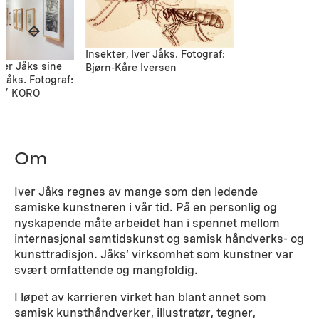
Insekter, Iver Jåks. Fotograf:
ver Jåks sine
Bjørn-Kåre Iversen
 Jåks. Fotograf:
 / KORO
Om
Iver Jåks regnes av mange som den ledende
samiske kunstneren i vår tid. På en personlig og
nyskapende måte arbeidet han i spennet mellom
internasjonal samtidskunst og samisk håndverks- og
kunsttradisjon. Jåks’ virksomhet som kunstner var
svært omfattende og mangfoldig.
I løpet av karrieren virket han blant annet som
samisk kunsthåndverker, illustratør, tegner,