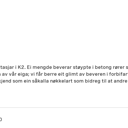
 etasjar i K2. Ei mengde beverar støypte i betong rører
v vår eiga; vi får berre eit glimt av beveren i forbifa
kjend som ein såkalla nøkkelart som bidreg til at andre
0