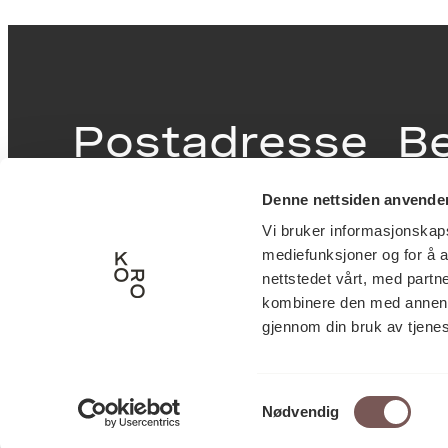
Postadresse
B
Denne nettsiden anvende
Postboks 6994
Victor
Vi bruker informasjonskapsl
St. Olavs plass
inngan
mediefunksjoner og for å a
0130 Oslo
0251 O
nettstedet vårt, med part
kombinere den med annen in
post@koro.no
gjennom din bruk av tjene
22 99 11 99
Samtykkevalg
Nødvendig