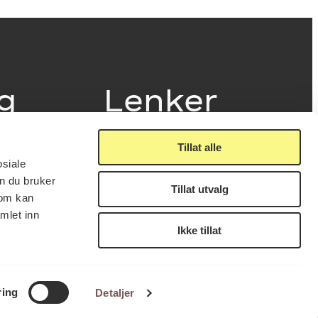
ig
Lenker
Tillat alle
Presse
osiale
Nyhetsbrev
n du bruker
Offentlig postjournal
Tillat utvalg
fakturering
som kan
KORO på Digitalt Museum
læring
mlet inn
Oppdragsportalen
tt
Ikke tillat
Tilgjengelighetserklæring
nsskjema
LUKK
FÅ NYHETSBREV
ring
Detaljer