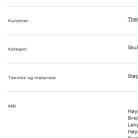
The
Kunstner
Sku
Kategori
Støp
Teknikk og materiale
Mål
Høyd
Bred
Leng
Høyd