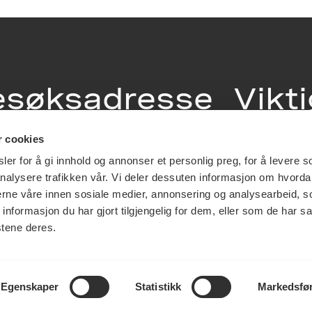
esøksadresse
Vikt
info
r cookies
ia Terrasse 11
er for å gi innhold og annonser et personlig preg, for å levere s
g Løkkeveien,
nalysere trafikken vår. Vi deler dessuten informasjon om hvorda
slo
Utbetaling og 
nerne våre innen sosiale medier, annonsering og analysearbeid, 
Personvernerk
formasjon du har gjort tilgjengelig for dem, eller som de har sa
Om opphavsre
stene deres.
Dokumentasjo
Last ned logo
Egenskaper
Statistikk
Markedsfø