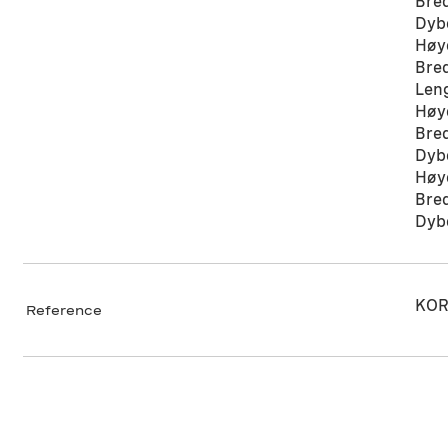
Bred
Dybd
Høyd
Bred
Leng
Høyd
Bred
Dybd
Høyd
Bred
Dybd
KOR
Reference