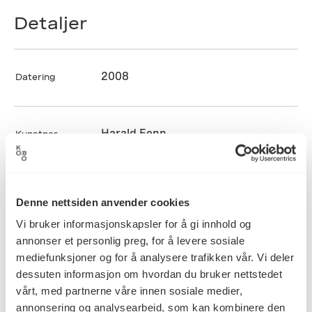
Detaljer
2008
Datering
Harald Fenn
Kunstner
Akrylmaling, Maleri
Kategori
Denne nettsiden anvender cookies
Vi bruker informasjonskapsler for å gi innhold og
annonser et personlig preg, for å levere sosiale
Akrylmaling på lerret, fernissert
Teknikk og
mediefunksjoner og for å analysere trafikken vår. Vi deler
materiale
med transparent lakk
dessuten informasjon om hvordan du bruker nettstedet
vårt, med partnerne våre innen sosiale medier,
annonsering og analysearbeid, som kan kombinere den