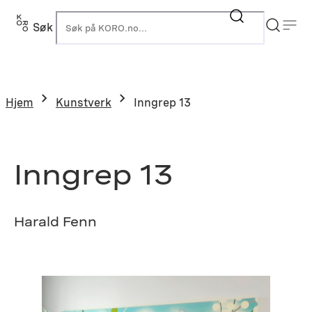
Hopp
til
Søk
K
innhold
Hjem
Kunstverk
Inngrep 13
Inngrep 13
Harald Fenn