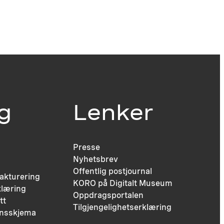
ig
Lenker
Presse
Nyhetsbrev
Offentlig postjournal
fakturering
KORO på Digitalt Museum
læring
Oppdragsportalen
tt
Tilgjengelighetserklæring
nsskjema