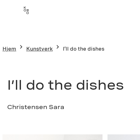
Hopp
til
innhold
Hjem
Kunstverk
I’ll do the dishes
I’ll do the dishes
Christensen Sara