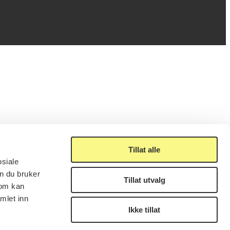
Tillat alle
osiale
n du bruker
Tillat utvalg
som kan
mlet inn
Ikke tillat