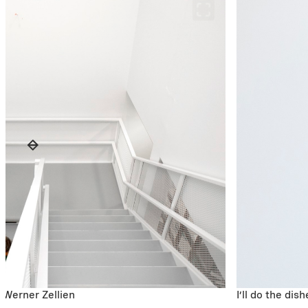
: Werner Zellien
I’ll do the di