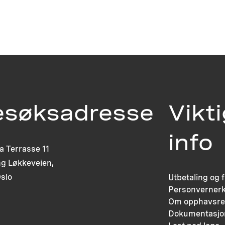
esøksadresse
Vikt
info
ia Terrasse 11
g Løkkeveien,
slo
Utbetaling og 
Personvernerk
Om opphavsre
Dokumentasjo