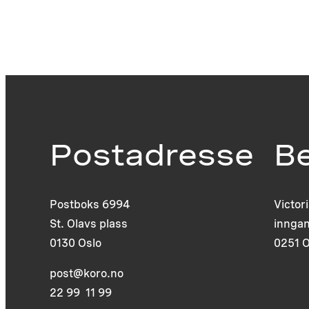
Postadresse
B
Postboks 6994
Victor
St. Olavs plass
inngan
0130 Oslo
0251 O
post@koro.no
22 99 11 99