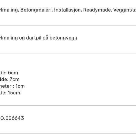
lmaling, Betongmaleri, Installasjon, Readymade, Vegginsta
lmaling og dartpil på betongvegg
de: 6cm
dde: 7cm
meter : 1cm
de: 15cm
O.006643