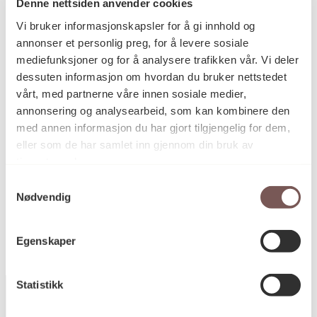
Denne nettsiden anvender cookies
Vi bruker informasjonskapsler for å gi innhold og
Tresnitt på papir
Teknikk og
annonser et personlig preg, for å levere sosiale
materiale
mediefunksjoner og for å analysere trafikken vår. Vi deler
dessuten informasjon om hvordan du bruker nettstedet
vårt, med partnerne våre innen sosiale medier,
Mål
annonsering og analysearbeid, som kan kombinere den
Høyde: 48cm
med annen informasjon du har gjort tilgjengelig for dem,
Bredde: 165cm
eller som de har samlet inn gjennom din bruk av
tjenestene deres.
Samtykkevalg
KORO.000582
Reference
Nødvendig
Egenskaper
Statistikk