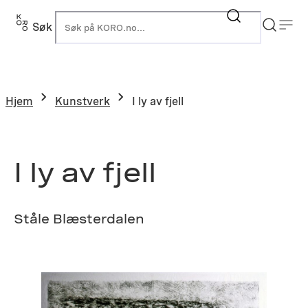
Hopp
til
Søk
K
innhold
Hjem
Kunstverk
I ly av fjell
I ly av fjell
Ståle Blæsterdalen