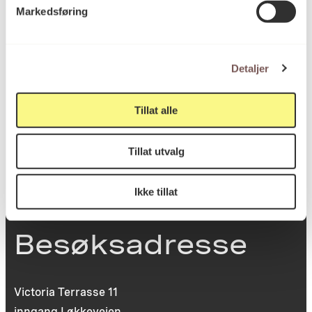
Markedsføring
Postadresse
Detaljer
Postboks 6994
St. Olavs plass
Tillat alle
0130 Oslo
post@koro.no
Tillat utvalg
22 99 11 99
Ikke tillat
Besøksadresse
Victoria Terrasse 11
inngang Løkkeveien,