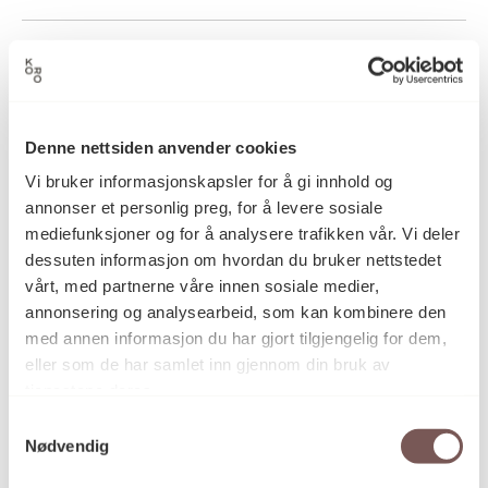
1987
Datering
Denne nettsiden anvender cookies
Håkon Bleken
Kunstner
Vi bruker informasjonskapsler for å gi innhold og
annonser et personlig preg, for å levere sosiale
mediefunksjoner og for å analysere trafikken vår. Vi deler
Grafikk, Litografi
Kategori
dessuten informasjon om hvordan du bruker nettstedet
vårt, med partnerne våre innen sosiale medier,
annonsering og analysearbeid, som kan kombinere den
Litografi på papir
Teknikk og
med annen informasjon du har gjort tilgjengelig for dem,
materiale
eller som de har samlet inn gjennom din bruk av
tjenestene deres.
Samtykkevalg
Mål
Nødvendig
Høyde: 76cm
Bredde: 56cm