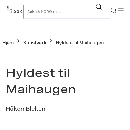
Hopp
til
Søk
K
innhold
Hjem
Kunstverk
Hyldest til Maihaugen
Hyldest til
Maihaugen
Håkon Bleken