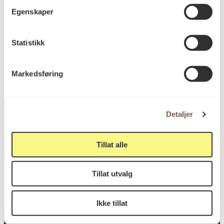
Egenskaper
KORO.005028
Reference
Statistikk
Markedsføring
Detaljer
Tillat alle
Postadresse
Tillat utvalg
Postboks 6994
St. Olavs plass
Ikke tillat
0130 Oslo