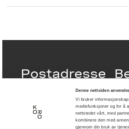
Postadresse
B
Denne nettsiden anvende
Postboks 6994
Victor
Vi bruker informasjonskapsl
St. Olavs plass
inngan
mediefunksjoner og for å a
0130 Oslo
0251 O
nettstedet vårt, med part
kombinere den med annen in
post@koro.no
gjennom din bruk av tjene