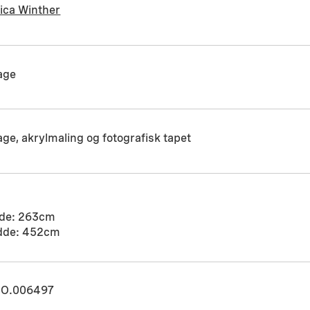
ica Winther
age
age, akrylmaling og fotografisk tapet
de: 263cm
dde: 452cm
O.006497