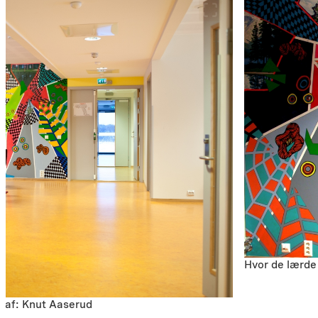
Hvor de lærde
graf: Knut Aaserud