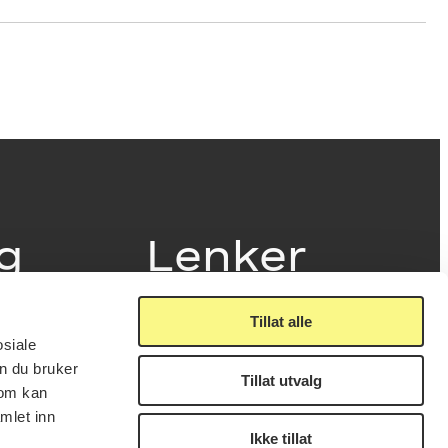
ig
Lenker
Tillat alle
Presse
osiale
Nyhetsbrev
n du bruker
Offentlig postjournal
Tillat utvalg
fakturering
som kan
KORO på Digitalt Museum
læring
mlet inn
Oppdragsportalen
tt
Ikke tillat
Tilgjengelighetserklæring