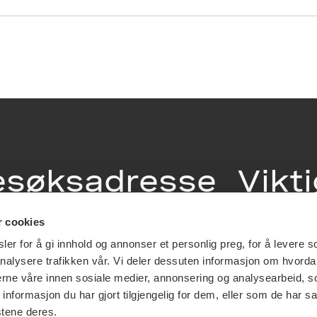
esøksadresse
Vikt
info
r cookies
ia Terrasse 11
er for å gi innhold og annonser et personlig preg, for å levere s
g Løkkeveien,
nalysere trafikken vår. Vi deler dessuten informasjon om hvorda
slo
Utbetaling og 
nerne våre innen sosiale medier, annonsering og analysearbeid, 
Personvernerk
formasjon du har gjort tilgjengelig for dem, eller som de har sa
Om opphavsre
stene deres.