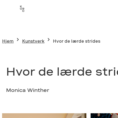
Hopp
til
innhold
Hjem
Kunstverk
Hvor de lærde strides
Hvor de lærde str
Monica Winther