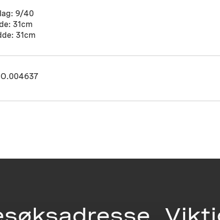
lag: 9/40
de: 31cm
dde: 31cm
O.004637
esøksadresse
Vikt