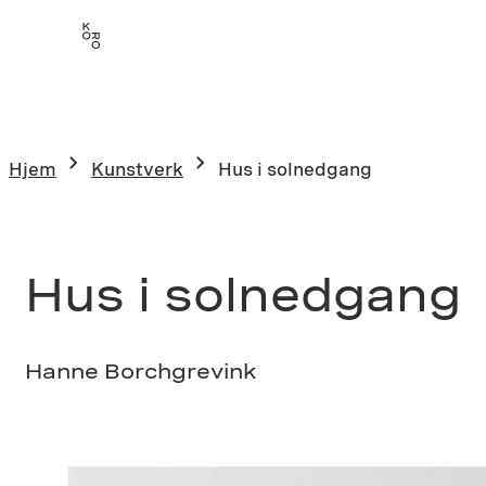
Hopp
til
innhold
Hjem
Kunstverk
Hus i solnedgang
Hus i solnedgang
Hanne Borchgrevink