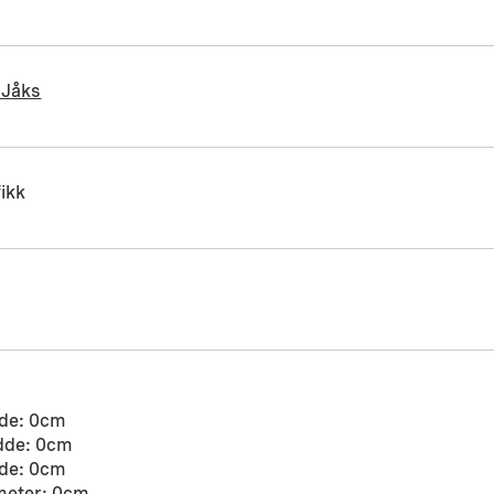
 Jåks
ikk
de: 0cm
dde: 0cm
de: 0cm
meter: 0cm