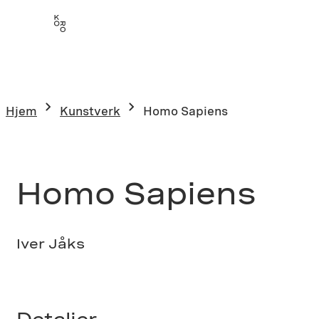
Hopp
til
innhold
Hjem
Kunstverk
Homo Sapiens
Homo Sapiens
Iver Jåks