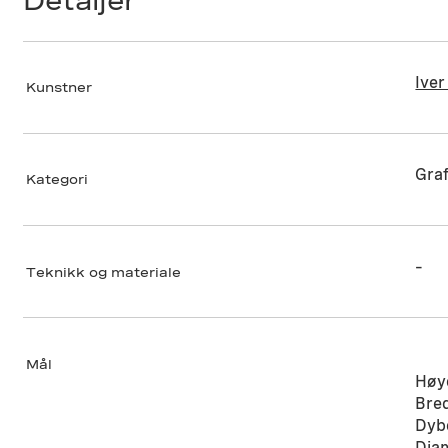
Detaljer
Iver
Kunstner
Graf
Kategori
–
Teknikk og materiale
Mål
Høy
Bre
Dyb
Dia