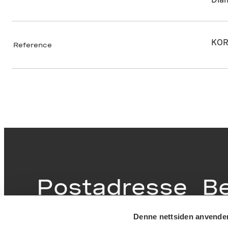
KOR
Reference
Postadresse
B
Denne nettsiden anvende
Postboks 6994
Victor