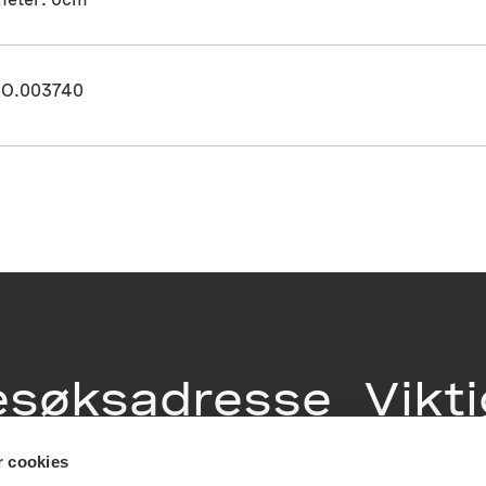
O.003740
esøksadresse
Vikt
info
r cookies
ia Terrasse 11