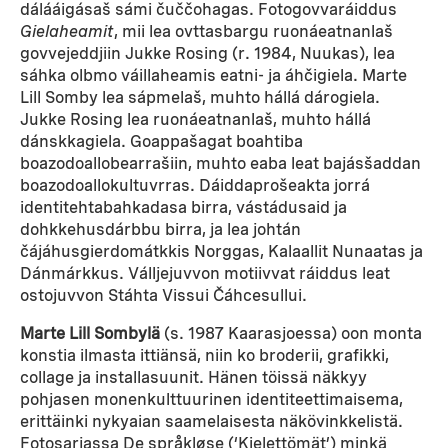
dálááigásaš sámi čuččohagas. Fotogovvaráiddus
Gielaheamit
, mii lea ovttasbargu ruonáeatnanlaš
govvejeddjiin Jukke Rosing (r. 1984, Nuukas), lea
sáhka olbmo váillaheamis eatni- ja áhčigiela. Marte
Lill Somby lea sápmelaš, muhto hállá dárogiela.
Jukke Rosing lea ruonáeatnanlaš, muhto hállá
dánskkagiela. Goappašagat boahtiba
boazodoallobearrašiin, muhto eaba leat bajásšaddan
boazodoallokultuvrras. Dáiddaprošeakta jorrá
identitehtabahkadasa birra, vástádusaid ja
dohkkehusdárbbu birra, ja lea johtán
čájáhusgierdomátkkis Norggas, Kalaallit Nunaatas ja
Dánmárkkus. Válljejuvvon motiivvat ráiddus leat
ostojuvvon Stáhta Vissui Čáhcesullui.
Marte Lill Sombylä
(s. 1987 Kaarasjoessa) oon monta
konstia ilmasta ittiänsä, niin ko broderii, grafikki,
collage ja installasuunit. Hänen töissä näkkyy
pohjasen monenkulttuurinen identiteettimaisema,
erittäinki nykyaian saamelaisesta näkövinkkelistä.
Fotosarjassa De språkløse (‘Kielettömät’) minkä