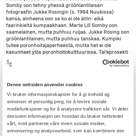
Somby oon tehny yhessä gröönlantilaisen
fotograafin Jukke Rosingin (s. 1984 Nuukissa)
kansa, ainheena oon se ko ei ole äitin- eikä
faarinkieltä kumpaakhaan. Marte Lill Somby oon
saamelainen, mutta puhhuu ruijaa. Jukke Rosing oon
gröönlantilainen, mutta puhhuu tanskaa. Kumpiki
tullee poronhoitajaperheestä, mutta het ei ole
kasunheet ylös poronhoitokulttuurissa. Tai’eprosekti
pyörii identiteettikriisin, vastauksitten hakemisen ja
hyväksynnän tarpheen ympäri, ja se oon ollu
näyttelymukala Norjassa, Gröönlanissa ja
Tanmarkussa. Sarjasta oon ostettu joukon motiivia
Denne nettsiden anvender cookies
Vesisaaren Staatinkartanhoon.
Vi bruker informasjonskapsler for å gi innhold og
Marte Lill Somby
(f. 1987, Karasjok) uttrykker seg
annonser et personlig preg, for å levere sosiale
gjennom et mangfold av uttrykk, som broderi,
mediefunksjoner og for å analysere trafikken vår. Vi deler
grafikk, collage og installasjoner. Arbeidene hennes
dessuten informasjon om hvordan du bruker nettstedet
handler om det flerkulturelle identitetslandskapet i
vårt, med partnerne våre innen sosiale medier,
nord, spesielt fra et nåtidig samisk ståsted.
Fotoserien
De språkløse
, som er et samarbeid med
annonsering og analysearbeid, som kan kombinere den