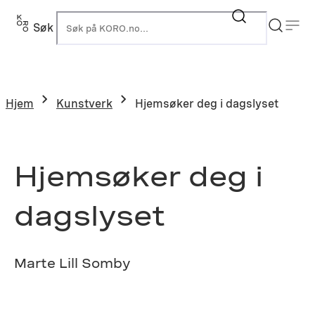
Hopp
til
Søk
K
innhold
Hjem
Kunstverk
Hjemsøker deg i dagslyset
Hjemsøker deg i
dagslyset
Marte Lill Somby