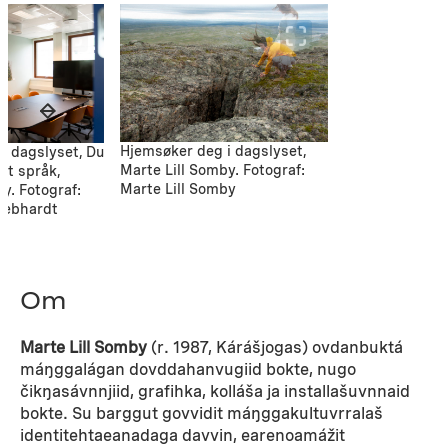
Hjemsøker deg i dagslyset,
i dagslyset, Du
Marte Lill Somby. Fotograf:
rt språk,
Marte Lill Somby
y. Fotograf:
Gebhardt
Om
Marte Lill Somby
(r. 1987, Kárášjogas) ovdanbuktá
máŋggalágan dovddahanvugiid bokte, nugo
čikŋasávnnjiid, grafihka, kolláša ja installašuvnnaid
bokte. Su barggut govvidit máŋggakultuvrralaš
identitehtaeanadaga davvin, earenoamážit