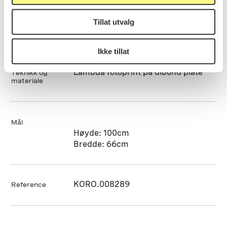
Chromogenic print, Digital foto,
Tillat utvalg
Kategori
Fotografi
Ikke tillat
Lambda fotoprint på dibond plate
Teknikk og
materiale
Mål
Høyde: 100cm
Bredde: 66cm
KORO.008289
Reference