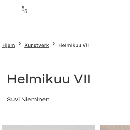
Hopp
til
innhold
Hjem
Kunstverk
Helmikuu VII
Helmikuu VII
Suvi Nieminen