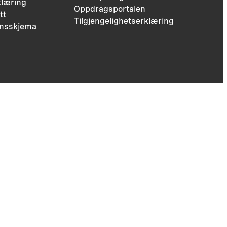
læring
Oppdragsportalen
tt
Tilgjengelighetserklæring
nsskjema