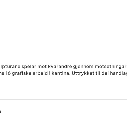
turane spelar mot kvarandre gjennom motsetningar i u
s 16 grafiske arbeid i kantina. Uttrykket til dei hand
3