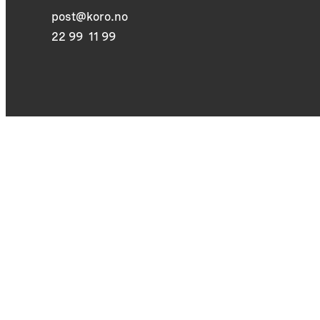
post@koro.no
22 99 11 99