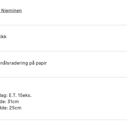
i Nieminen
ikk
nålsradering på papir
ag: E.T. 15eks.
de: 31cm
dde: 25cm