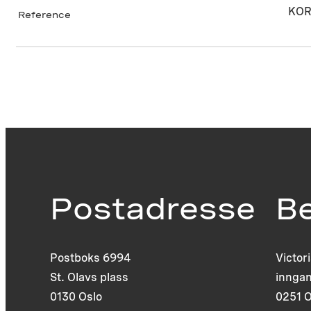
KOR
Reference
Postadresse
B
Postboks 6994
Victor
St. Olavs plass
inngan
0130 Oslo
0251 O