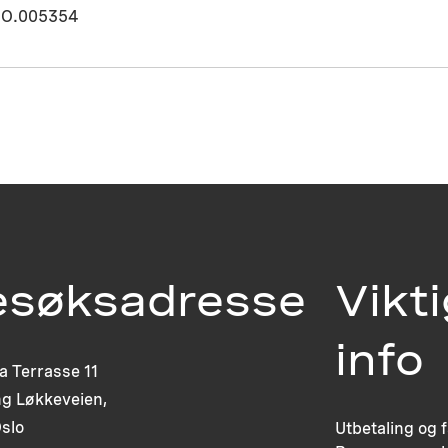
O.005354
esøksadresse
Vikt
info
ia Terrasse 11
g Løkkeveien,
slo
Utbetaling og 