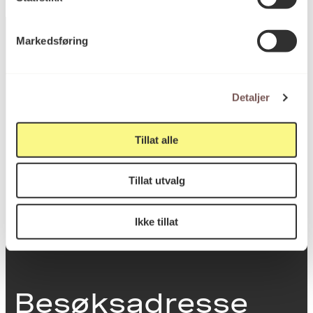
Markedsføring
Postadresse
Detaljer
Postboks 6994
Tillat alle
St. Olavs plass
0130 Oslo
Tillat utvalg
post@koro.no
Ikke tillat
22 99 11 99
Besøksadresse