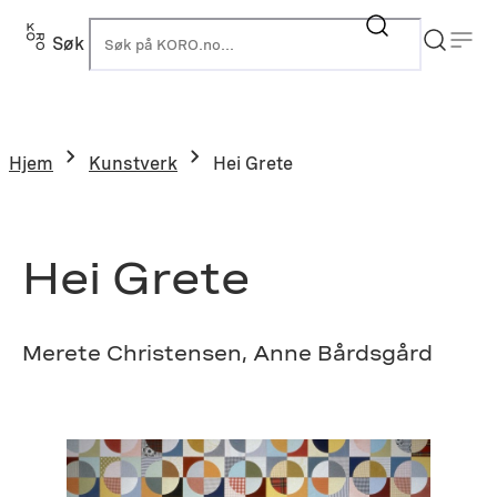
Hopp
til
Søk
K
innhold
Hjem
Kunstverk
Hei Grete
Hei Grete
Merete Christensen, Anne Bårdsgård