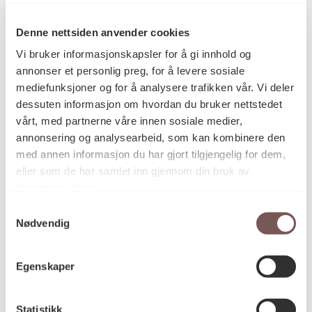
Anne Bårdsgård
Denne nettsiden anvender cookies
Vi bruker informasjonskapsler for å gi innhold og
Collage
Kategori
annonser et personlig preg, for å levere sosiale
mediefunksjoner og for å analysere trafikken vår. Vi deler
dessuten informasjon om hvordan du bruker nettstedet
vårt, med partnerne våre innen sosiale medier,
Mål
annonsering og analysearbeid, som kan kombinere den
Dybde: 0cm
med annen informasjon du har gjort tilgjengelig for dem,
Bredde: 0cm
Høyde: 0cm
eller som de har samlet inn gjennom din bruk av
Diameter: 0cm
tjenestene deres.
Samtykkevalg
Nødvendig
KORO.004724
Reference
Egenskaper
Statistikk