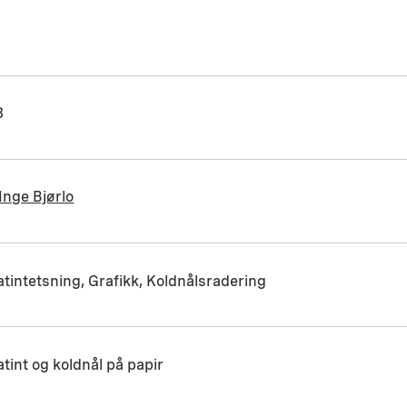
8
Inge Bjørlo
tintetsning, Grafikk, Koldnålsradering
tint og koldnål på papir