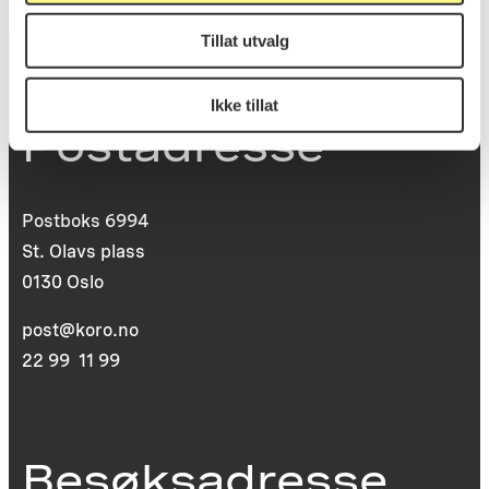
Tillat utvalg
Ikke tillat
Postadresse
Postboks 6994
St. Olavs plass
0130 Oslo
post@koro.no
22 99 11 99
Besøksadresse