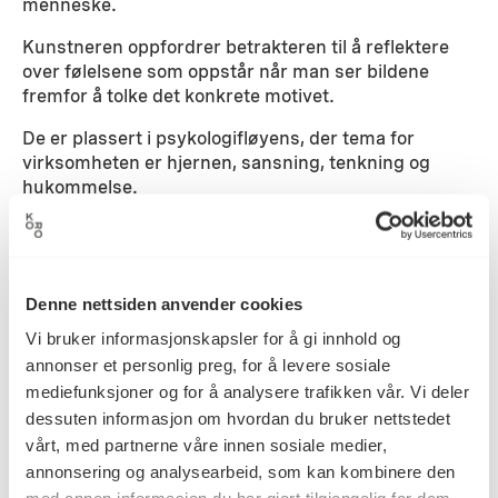
menneske.
Kunstneren oppfordrer betrakteren til å reflektere
over følelsene som oppstår når man ser bildene
fremfor å tolke det konkrete motivet.
De er plassert i psykologifløyens, der tema for
virksomheten er hjernen, sansning, tenkning og
hukommelse.
Detaljer
Denne nettsiden anvender cookies
1998
Datering
Vi bruker informasjonskapsler for å gi innhold og
annonser et personlig preg, for å levere sosiale
mediefunksjoner og for å analysere trafikken vår. Vi deler
Per Inge Bjørlo
dessuten informasjon om hvordan du bruker nettstedet
Kunstner
vårt, med partnerne våre innen sosiale medier,
annonsering og analysearbeid, som kan kombinere den