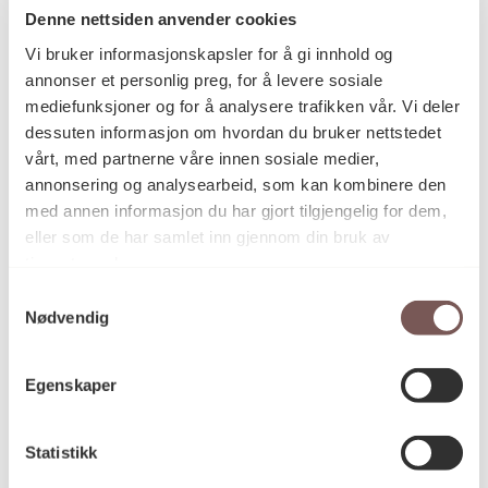
tråder og bindingspunkter til å skape et billedspråk
Denne nettsiden anvender cookies
der dataskjermens flytende piksler i grønt, rødt og
Vi bruker informasjonskapsler for å gi innhold og
blått er vevd sammen tråd for tråd til tepper som
annonser et personlig preg, for å levere sosiale
knytter seg til gobelintradisjonens figurative
mediefunksjoner og for å analysere trafikken vår. Vi deler
billedspråk.
dessuten informasjon om hvordan du bruker nettstedet
Detaljer
vårt, med partnerne våre innen sosiale medier,
annonsering og analysearbeid, som kan kombinere den
med annen informasjon du har gjort tilgjengelig for dem,
eller som de har samlet inn gjennom din bruk av
2015
Datering
tjenestene deres.
Samtykkevalg
Nødvendig
Grethe Sørensen
Kunstner
Egenskaper
Tekstil, Veggteppe
Kategori
Statistikk