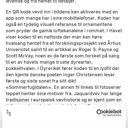
levende og fra helhet til detaljer.
En QR kode vevd inn i bildene kan aktiveres med en
app som mange har i sine mobiltelefoner. Koden har
også en tydelig visuell referanse til ornamentene
som pryder de gamle luftekanalene i rommet. I Havet
viser koden til en nettside der man kan høre
hvalsang hentet fra et forskningsprosjekt ved Århus
Universitet samt til en artikkel av Roger S. Payne og
Scott McVay, noen av de første som forsket på sang
til en av havets mange truete dyrearter,
pukkelhvalen. I Dyreriket fører koden til en lydfil der
den kjente danske poeten Inger Christensen leser
første og siste sonet fra sitt dikt
«Sommerfugldalen». En annen fil linkes til fotoserier
teppet henter sine motiver fra. Jaquardvev har lange
tradisjoner i europeisk vevhistorie og er kjent som en
tidkrevende og kostbar arbeidsform. Dagens
teknologi med digitale vevstoler gir kunstnere
mulighet for å videreutvikle og fornye teknikk og
tradisjon. Grete Sørensen bruker vevens kryssende