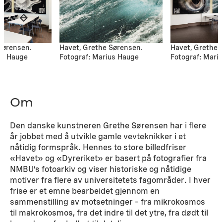
Sørensen.
Havet, Grethe Sørensen.
Havet, Grethe 
us Hauge
Fotograf: Marius Hauge
Fotograf: Mari
Om
Den danske kunstneren Grethe Sørensen har i flere
år jobbet med å utvikle gamle vevteknikker i et
nåtidig formspråk. Hennes to store billedfriser
«Havet» og «Dyreriket» er basert på fotografier fra
NMBU’s fotoarkiv og viser historiske og nåtidige
motiver fra flere av universitetets fagområder. I hver
frise er et emne bearbeidet gjennom en
sammenstilling av motsetninger – fra mikrokosmos
til makrokosmos, fra det indre til det ytre, fra dødt til