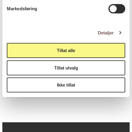
Vev i egenutviklet
Teknikk og
Markedsføring
materiale
bindingskonstruksjon
Detaljer
Mål
Bredde: 765cm
Dybde: 5cm
Tillat alle
Høyde: 192.5cm
Bredde: 365cm
Tillat utvalg
Ikke tillat
KORO.006939
Reference