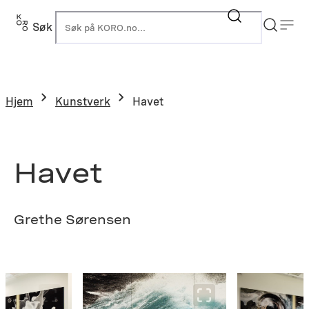
Hopp
til
Søk
K
innhold
Hjem
Kunstverk
Havet
Havet
Grethe Sørensen