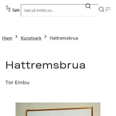
Hopp
til
Søk
K
innhold
Hjem
Kunstverk
Hattremsbrua
Hattremsbrua
Tor Einbu