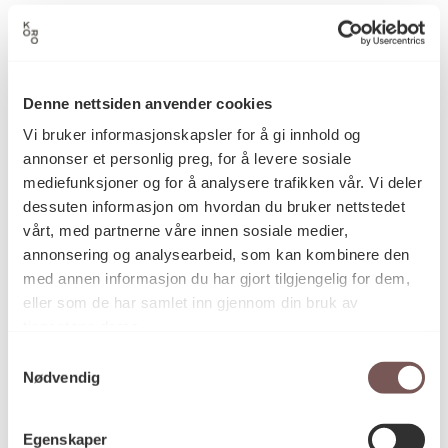
Tor Einbu
Kunstner
Denne nettsiden anvender cookies
Grafikk
Kategori
Vi bruker informasjonskapsler for å gi innhold og
annonser et personlig preg, for å levere sosiale
mediefunksjoner og for å analysere trafikken vår. Vi deler
–
Teknikk og
dessuten informasjon om hvordan du bruker nettstedet
materiale
vårt, med partnerne våre innen sosiale medier,
annonsering og analysearbeid, som kan kombinere den
med annen informasjon du har gjort tilgjengelig for dem,
Mål
eller som de har samlet inn gjennom din bruk av
Dybde: 0cm
tjenestene deres.
Bredde: 0cm
Samtykkevalg
Høyde: 0cm
Nødvendig
Diameter: 0cm
Egenskaper