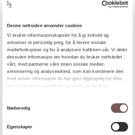
Billedvev, Kunsthåndverk, Tekstil,
Kategori
Denne nettsiden anvender cookies
Veggteppe
Vi bruker informasjonskapsler for å gi innhold og
annonser et personlig preg, for å levere sosiale
mediefunksjoner og for å analysere trafikken vår. Vi deler
Billedvev i ull, lin, kunstsilke og
Teknikk og
dessuten informasjon om hvordan du bruker nettstedet
materiale
hestehår kombinert med floss og
vårt, med partnerne våre innen sosiale medier,
sting
annonsering og analysearbeid, som kan kombinere den
med annen informasjon du har gjort tilgjengelig for dem,
eller som de har samlet inn gjennom din bruk av
Mål
tjenestene deres.
Høyde: 112cm
Samtykkevalg
Bredde: 225cm
Nødvendig
Egenskaper
KORO.000424
Reference