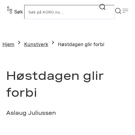
Hopp
til
Søk
K
innhold
Hjem
Kunstverk
Høstdagen glir forbi
Høstdagen glir
forbi
Aslaug Juliussen