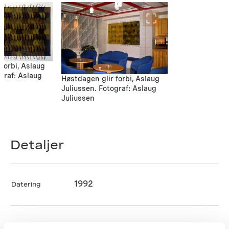
forbi, Aslaug
graf: Aslaug
Høstdagen glir forbi, Aslaug
Juliussen. Fotograf: Aslaug
Juliussen
Detaljer
1992
Datering
Aslaug Juliussen
Kunstner