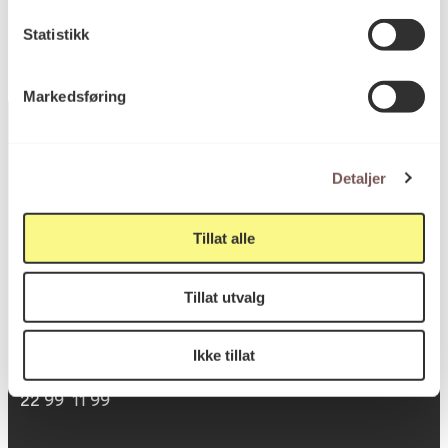
Statistikk
Markedsføring
Detaljer
Postadresse
Tillat alle
Postboks 6994
Tillat utvalg
St. Olavs plass
0130 Oslo
Ikke tillat
post@koro.no
22 99 11 99