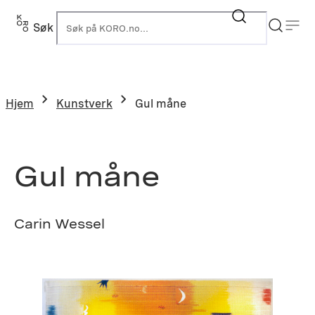
Hopp
til
Søk
K
innhold
Hjem
Kunstverk
Gul måne
Gul måne
Carin Wessel