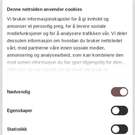
Billedvev, Ikat, Tekstil
Kategori
Denne nettsiden anvender cookies
Vi bruker informasjonskapsler for å gi innhold og
annonser et personlig preg, for å levere sosiale
Ikatinnfarget billedvev i ull og nylon
Teknikk og
mediefunksjoner og for å analysere trafikken vår. Vi deler
materiale
dessuten informasjon om hvordan du bruker nettstedet
vårt, med partnerne våre innen sosiale medier,
annonsering og analysearbeid, som kan kombinere den
Mål
med annen informasjon du har gjort tilgjengelig for dem,
Høyde: 150cm
eller som de har samlet inn gjennom din bruk av
Bredde: 350cm
tjenestene deres.
Samtykkevalg
Nødvendig
KORO.000668
Reference
Egenskaper
Statistikk