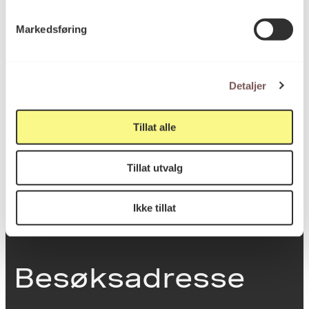
Markedsføring
Postadresse
Detaljer
Postboks 6994
Tillat alle
St. Olavs plass
0130 Oslo
Tillat utvalg
post@koro.no
22 99 11 99
Ikke tillat
Besøksadresse