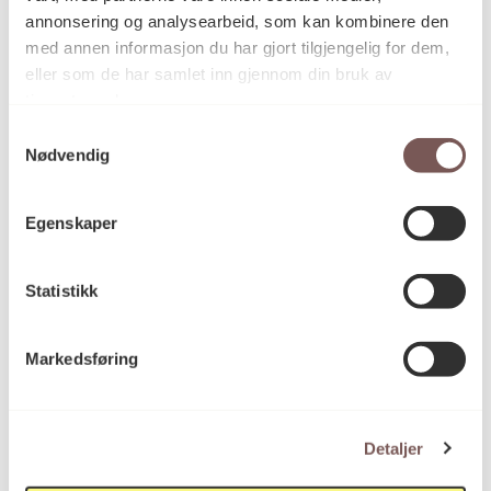
annonsering og analysearbeid, som kan kombinere den
Morten Krogh
Kunstner
med annen informasjon du har gjort tilgjengelig for dem,
eller som de har samlet inn gjennom din bruk av
tjenestene deres.
Grafikk, Silketrykk
Kategori
Samtykkevalg
Nødvendig
Silketrykk på papir
Teknikk og
Egenskaper
materiale
Statistikk
Mål
Opplag: 65/100
Markedsføring
Høyde: 60cm
Bredde: 84.7cm
Detaljer
DEP.KORO.008487
Reference