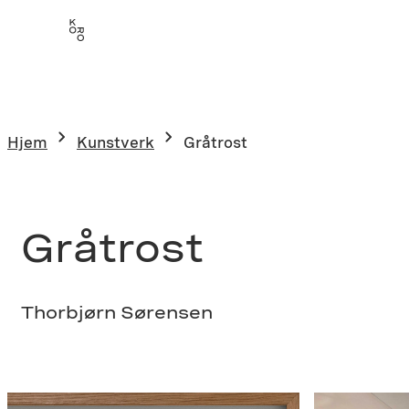
Hopp
til
innhold
Hjem
Kunstverk
Gråtrost
Gråtrost
Thorbjørn Sørensen