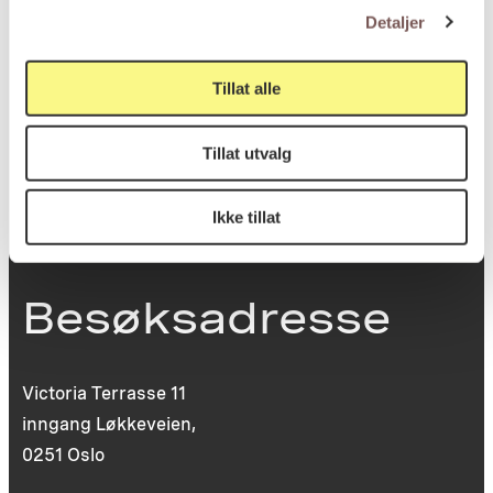
Detaljer
Postboks 6994
St. Olavs plass
Tillat alle
0130 Oslo
Tillat utvalg
post@koro.no
22 99 11 99
Ikke tillat
Besøksadresse
Victoria Terrasse 11
inngang Løkkeveien,
0251 Oslo