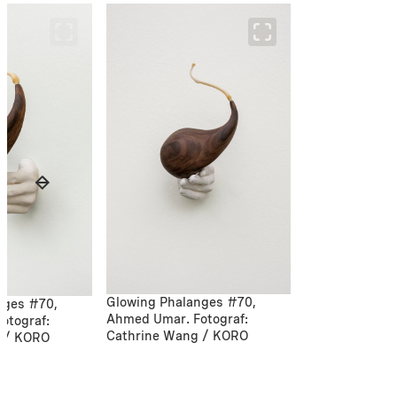
Glowing Phalanges #70,
nges #70,
Ahmed Umar. Fotograf:
otograf:
Cathrine Wang / KORO
 / KORO