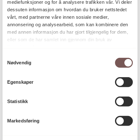
mediefunksjoner og for å analysere trafikken vår. Vi deler
dessuten informasjon om hvordan du bruker nettstedet
vårt, med partnerne våre innen sosiale medier,
Mål
Høyde: 23cm
annonsering og analysearbeid, som kan kombinere den
Bredde: 16cm
med annen informasjon du har gjort tilgjengelig for dem,
Dybde: 10cm
eller som de har samlet inn gjennom din bruk av
tjenestene deres.
Samtykkevalg
Nødvendig
KORO.008506
Reference
Egenskaper
Statistikk
Markedsføring
Postadresse