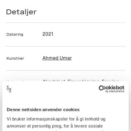
Detaljer
2021
Datering
Ahmed Umar
Kunstner
Akrylplast, Figurskjæring, Fresing,
Kategori
Skulptur, Stein/Gipsarbeid, Støping,
Trearbeid
Denne nettsiden anvender cookies
Akrylgips, rød mahogney, penisbein
Teknikk og
Vi bruker informasjonskapsler for å gi innhold og
materiale
fra vaskebjørn, epoxy
annonser et personlig preg, for å levere sosiale