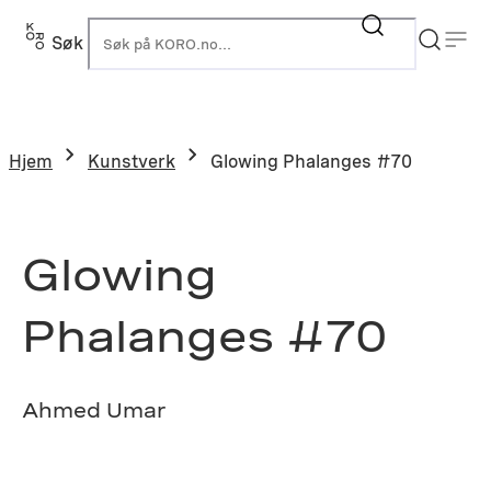
Hopp
til
Søk
K
innhold
Hjem
Kunstverk
Glowing Phalanges #70
Glowing
Phalanges #70
Ahmed Umar